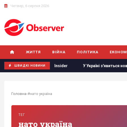
Четвер, 6 серпня 2026
ЖИТТЯ
ВІЙНА
ПОЛІТИКА
ЕКОНОМ
авданням, - Business Insider
У Україні з'явиться нове св
ШВИДКІ НОВИНИ
Головна
›
#нато україна
ТЕГ
нато україна