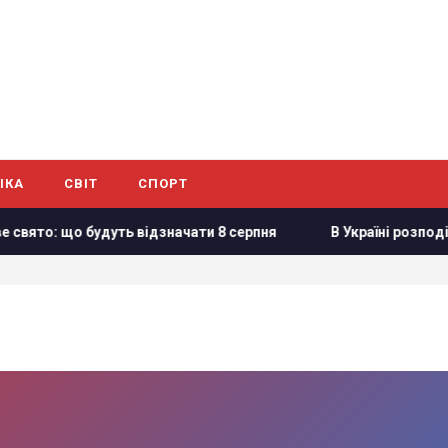
ІКА
СВІТ
СПОРТ
ято: що будуть відзначати 8 серпня
В Україні розподілят