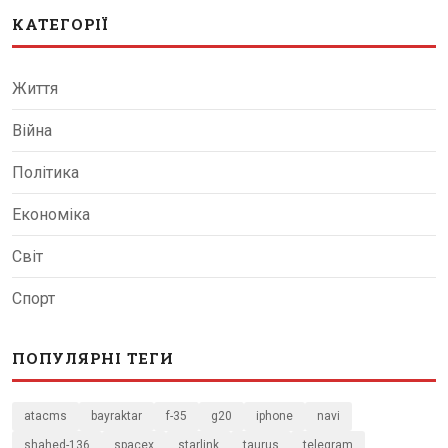
КАТЕГОРІЇ
Життя
Війна
Політика
Економіка
Світ
Спорт
ПОПУЛЯРНІ ТЕГИ
atacms
bayraktar
f-35
g20
iphone
navi
shahed-136
spacex
starlink
taurus
telegram