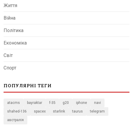
Життя
Війна
Політика
Економіка
Світ
Спорт
ПОПУЛЯРНІ ТЕГИ
atacms
bayraktar
f-35
g20
iphone
navi
shahed-136
spacex
starlink
taurus
telegram
австралія