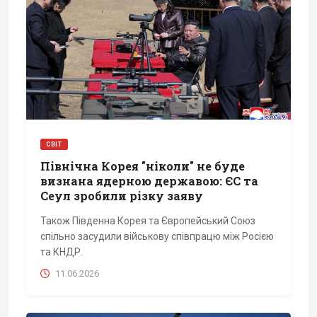
СВІТ
Північна Корея "ніколи" не буде
визнана ядерною державою: ЄС та
Сеул зробили різку заяву
Також Південна Корея та Європейський Союз
спільно засудили військову співпрацю між Росією
та КНДР.
11.06.2026