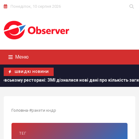
Понеділок, 10 серпня 2026
Меню
ШВИДКІ НОВИНИ
торані: ЗМІ дізналися нові дані про кількість загиблих
Т
Головна
›
#ракети кндр
ТЕГ