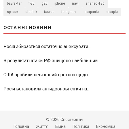
bayraktar
f-35
g20
iphone
navi
shahed-136
spacex
starlink
taurus
telegram
австралія
австрія
ОСТАННІ НОВИНИ
Росія збирається остаточно анексувати...
В результаті атаки РФ знищено найбільший...
США зробили невтішний прогноз щодо...
Росія встановила антидронові сітки на...
© 2026 Спостерігач
Головна
Життя
Війна
Політика
Економіка