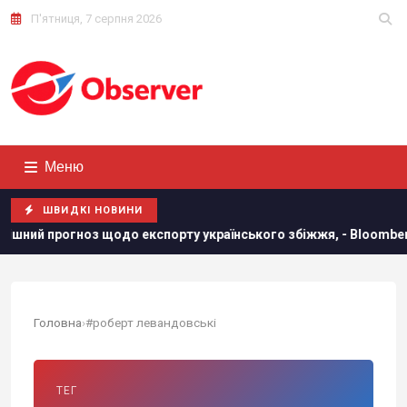
П'ятниця, 7 серпня 2026
Меню
ШВИДКІ НОВИНИ
 прогноз щодо експорту українського збіжжя, - Bloomberg
Головна
›
#роберт левандовські
ТЕГ