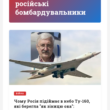
російські
бомбардувальники
ВІЙНА
Чому Росія підіймає в небо Ту-160,
які берегла "як зіницю ока":