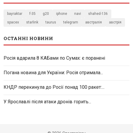
bayraktar
f-35
g20
iphone
navi
shahed-136
spacex
starlink
taurus
telegram
австралія
австрія
ОСТАННІ НОВИНИ
Росія вдарила 8 КАБами по Сумах: є поранені
Погана новина для України: Росія отримала...
КНДР перекинула до Росії понад 100 ракет:...
У Ярославлі після атаки дронів горить...