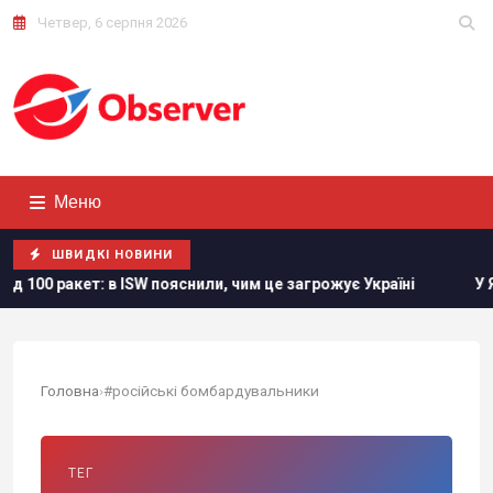
Четвер, 6 серпня 2026
Меню
ШВИДКІ НОВИНИ
ет: в ISW пояснили, чим це загрожує Україні
У Ярославлі
Головна
›
#російські бомбардувальники
ТЕГ