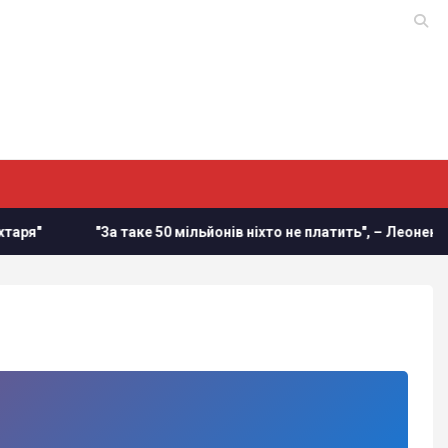
я"
"За таке 50 мільйонів ніхто не платить", – Леоненко 