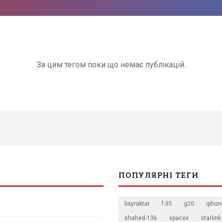
За цим тегом поки що немає публікацій.
ПОПУЛЯРНІ ТЕГИ
bayraktar
f-35
g20
iphon
shahed-136
spacex
starlink