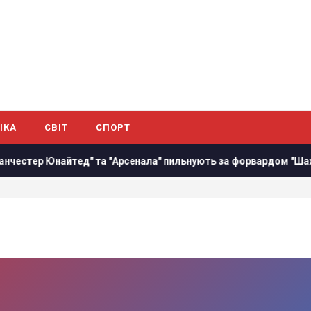
ІКА
СВІТ
СПОРТ
стер Юнайтед" та "Арсенала" пильнують за форвардом "Шахтар