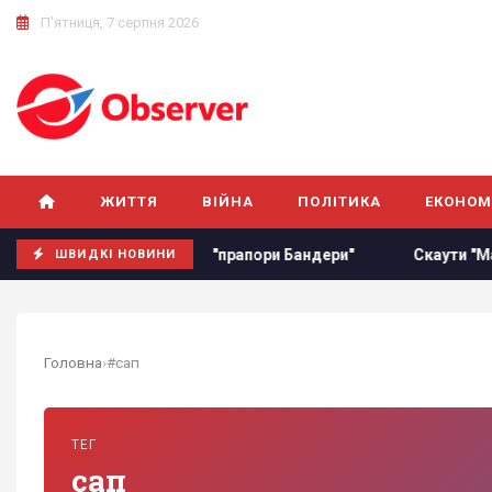
П'ятниця, 7 серпня 2026
ЖИТТЯ
ВІЙНА
ПОЛІТИКА
ЕКОНОМ
ї армії, але згадав про "прапори Бандери"
Скаути "Манче
ШВИДКІ НОВИНИ
Головна
›
#сап
ТЕГ
сап