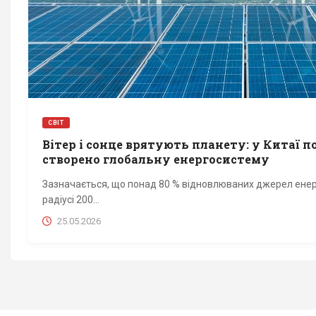
СВІТ
Вітер і сонце врятують планету: у Китаї п
створено глобальну енергосистему
Зазначається, що понад 80 % відновлюваних джерел енерг
радіусі 200...
25.05.2026