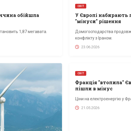
СВІТ
меччина обійшла
У Європі набирають п
"мінуси" рішення
тановить 1,87 мегавата.
Домогосподарства продовжую
конфлікту з Іраном.
23.06.2026
СВІТ
Франція "втопила" Єв
пішли в мінус
Ціни на електроенергію у Фр
21.05.2026