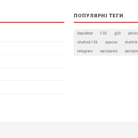
ПОПУЛЯРНІ ТЕГИ
bayraktar
f-35
g20
iphon
shahed-136
spacex
starlink
telegram
австралія
австрія