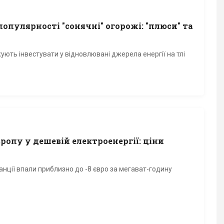
опулярності "сонячні" огорожі: "плюси" та
ть інвестувати у відновлювані джерела енергії на тлі
ропу у дешевій електроенергії: ціни
анції впали приблизно до -8 євро за мегават-годину