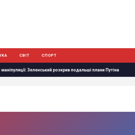
ІКА
СВІТ
СПОРТ
ї: Зеленський розкрив подальші плани Путіна
Путін стягну