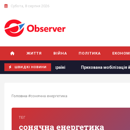
Субота, 8 серпня 2026
ЖИТТЯ
ВІЙНА
ПОЛІТИКА
ЕКОНОМ
лі ударів по Україні
Прихована мобілізація й маніпуляці
ШВИДКІ НОВИНИ
Головна
›
#сонячна енергетика
ТЕГ
сонячна енергетика