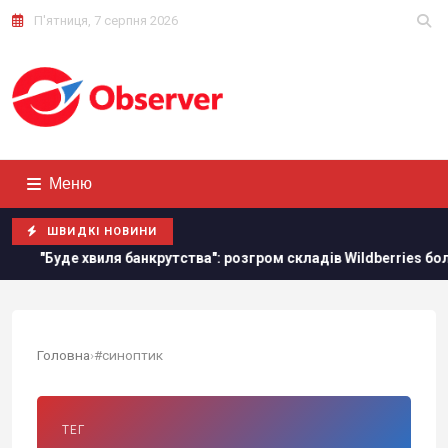
П'ятниця, 7 серпня 2026
Меню
ШВИДКІ НОВИНИ
де хвиля банкрутства": розгром складів Wildberries боляче бʼють
Головна
›
#синоптик
ТЕГ