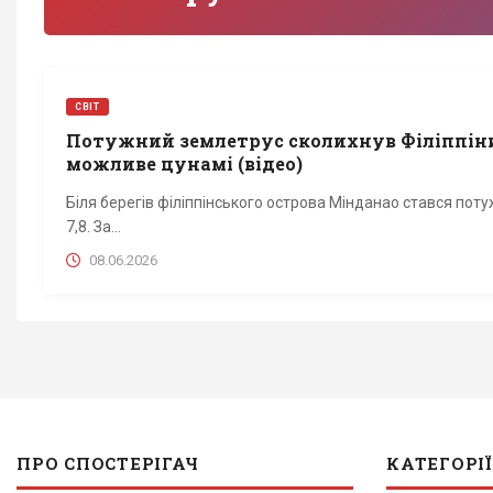
СВІТ
Потужний землетрус сколихнув Філіппіни
можливе цунамі (відео)
Біля берегів філіппінського острова Мінданао стався по
7,8. За...
08.06.2026
ПРО СПОСТЕРІГАЧ
КАТЕГОРІЇ