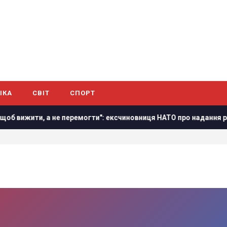
ІКА
СВІТ
СПОРТ
вижити, а не перемогти": ексчиновниця НАТО про надання ракет 