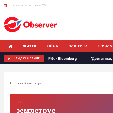
П'ятниця, 7 серпня 2026
ЖИТТЯ
ВІЙНА
ПОЛІТИКА
ЕКОНОМ
 співпрацю з Китаєм та РФ, - Bloomberg
"Достатньо, щоб 
ШВИДКІ НОВИНИ
Головна
›
#землетрус
ТЕГ
землетрус