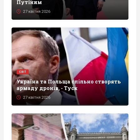
Путіним
27 квітня 2026
СВІТ
Україна та Польща спільно створять
армаду дронів, - Туск
27 квітня 2026