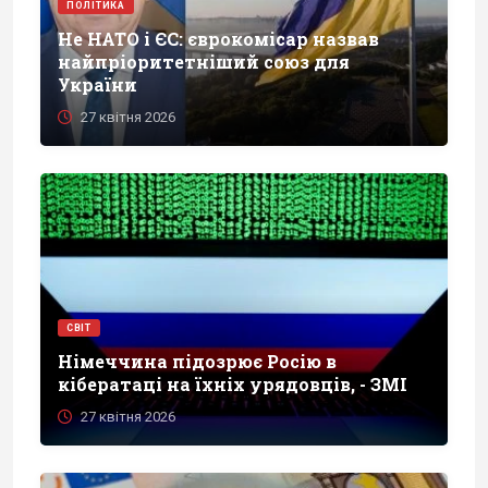
ПОЛІТИКА
Не НАТО і ЄС: єврокомісар назвав
найпріоритетніший союз для
України
27 квітня 2026
СВІТ
Німеччина підозрює Росію в
кібератаці на їхніх урядовців, - ЗМІ
27 квітня 2026