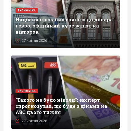
ЕКОНОМІКА
Нацбанк послабив гривню до долара
і євро: офіційний курс валют на
вівторок
27 квітня 2026
ЕКОНОМІКА
"Такого не було ніколи": експерт
спрогнозував, що буде з цінами на
АЗС цього тижня
27 квітня 2026