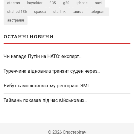
atacms
bayraktar
f-35
g20
iphone
navi
shahed-136
spacex
starlink
taurus
telegram
австралія
ОСТАННІ НОВИНИ
Чи нападе Путін на НАТО: експерт...
Туреччина відновила транзит суден через...
Вибух в московському ресторані: ЗМІ...
Тайвань показав під час військових...
© 2026 Спостерігач