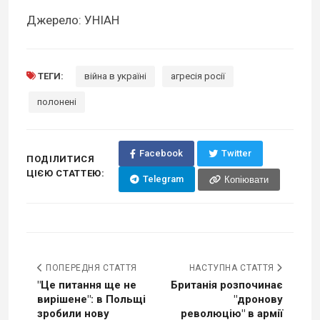
Джерело: УНІАН
ТЕГИ:
війна в україні
агресія росії
полонені
Facebook
Twitter
ПОДІЛИТИСЯ
ЦІЄЮ СТАТТЕЮ:
Telegram
Копіювати
ПОПЕРЕДНЯ СТАТТЯ
НАСТУПНА СТАТТЯ
"Це питання ще не
Британія розпочинає
вирішене": в Польщі
"дронову
зробили нову
революцію" в армії