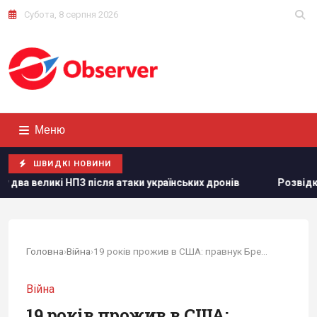
Субота, 8 серпня 2026
Меню
ШВИДКІ НОВИНИ
З після атаки українських дронів
Розвідка США пов’язує 
Головна
›
Війна
›
19 років прожив в США: правнук Брежнєва...
Війна
19 років прожив в США: