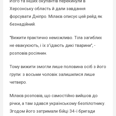
Його та інших окупантів перекинули в
Херсонську область й дали завдання
форсувати Дніпро. Мілаєв описує цей рейд як
безнадійний.
"Вижити практично неможливо. Тіла загиблих
не евакуюють, і їх з’їдають дикі тварини", -
розповів росіянин.
Тому вижити змогли лише половина осіб з його
групи: з восьми чоловік залишилися лише
четверо.
Мілаєв розповів, що самостійно вийшов до
річки, а там здався українському безпілотнику.
Згодом його затримали бійці 34-ї бригади