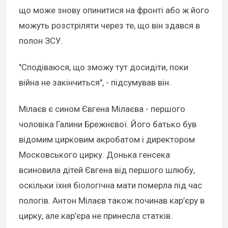
що може знову опинитися на фронті або ж його
можуть розстріляти через те, що він здався в
полон ЗСУ.
"Сподіваюся, що зможу тут досидіти, поки
війна не закінчиться", - підсумував він.
Мілаєв є сином Євгена Мілаєва - першого
чоловіка Галини Брежнєвої. Його батько був
відомим цирковим акробатом і директором
Московського цирку. Донька генсека
всиновила дітей Євгена від першого шлюбу,
оскільки їхня біологічна мати померла під час
пологів. Антон Мілаєв також починав кар’єру в
цирку, але кар’єра не принесла статків.