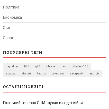
Політика
Економіка
Світ
Спорт
ПОПУЛЯРНІ ТЕГИ
bayraktar
f-35
g20
iphone
navi
shahed-136
spacex
starlink
taurus
telegram
австралія
австрія
ОСТАННІ НОВИНИ
Головний генерал США шукає вихід з війни...