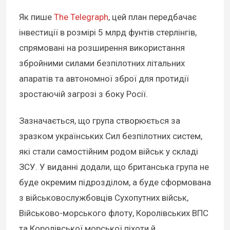
Як пише
The Telegraph
, цей план передбачає
інвестиції в розмірі 5 млрд фунтів стерлінгів,
спрямовані на розширення використання
збройними силами безпілотних літальних
апаратів та автономної зброї для протидії
зростаючій загрозі з боку Росії.
Зазначається, що група створюється за
зразком українських Сил безпілотних систем,
які стали самостійним родом військ у складі
ЗСУ. У виданні додали, що британська група не
буде окремим підрозділом, а буде сформована
з військовослужбовців Сухопутних військ,
Військово-морського флоту, Королівських ВПС
та Королівської морської піхоти й