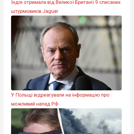
Індія отримала від Великої Британії 9 списаних
штурмовиків Jaguar
У Польщі відреагували на інформацію про
можливий напад РФ