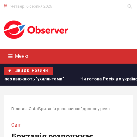
Четвер, 6 серпня 2026
Меню
ШВИДКІ НОВИНИ
Чи готова Росія до українських ударів взимку: експерт дав н
Головна
›
Світ
›
Британія розпочинає "дронову революцію" в...
Світ
Британія розпочинає