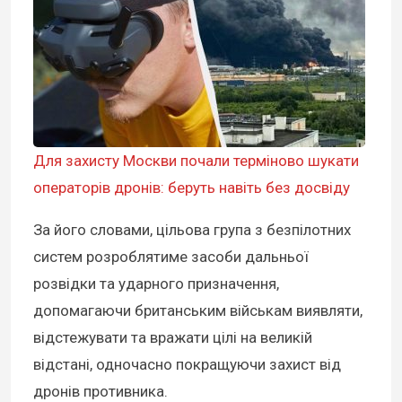
Для захисту Москви почали терміново шукати
операторів дронів: беруть навіть без досвіду
За його словами, цільова група з безпілотних
систем розроблятиме засоби дальньої
розвідки та ударного призначення,
допомагаючи британським військам виявляти,
відстежувати та вражати цілі на великій
відстані, одночасно покращуючи захист від
дронів противника.