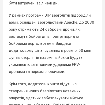
бути витрачені за лічені дні.
У рамках програми DIP вертолітні підрозділи
армії, оснащені вертольотами Apache, до 2030
року отримають 24 озброєні дрони, які
вестимуть бойові дії в повітрі поряд із
бойовими вертольотами. Завдяки
додатковому фінансуванню в розмірі 50 млн
фунтів стерлінгів наземні війська будуть
укомплектовані новими ударними FPV-
дронами та перехоплювачами.
Крім того, додаткові кошти підуть на
створення нових безпілотних наземних
апаратів, здатних забезпечувати війська
постачанням або вести бойові дії поруч із