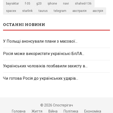
bayraktar
f-35
g20
iphone
navi
shahed-136
spacex
starlink
taurus
telegram
австралія
австрія
ОСТАННІ НОВИНИ
У Польщі анонсували плани з масової...
Росія може використати українські БпЛА...
Українських чоловіків позбавили захисту в...
Чи готова Росія до українських ударів...
© 2026 Спостерігач
Головна
Життя
Війна
Політика
Економіка