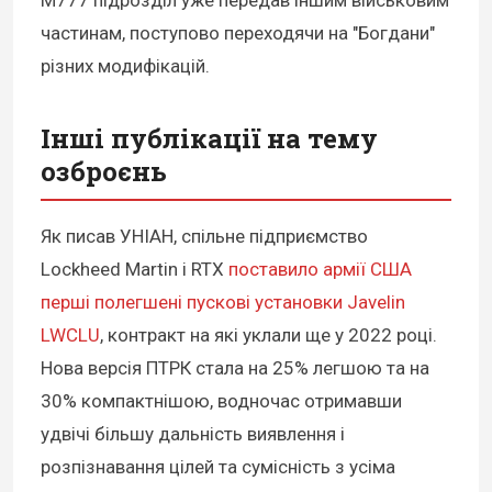
М777 підрозділ уже передав іншим військовим
частинам, поступово переходячи на "Богдани"
різних модифікацій.
Інші публікації на тему
озброєнь
Як писав УНІАН, спільне підприємство
Lockheed Martin і RTX
поставило армії США
перші полегшені пускові установки Javelin
LWCLU
, контракт на які уклали ще у 2022 році.
Нова версія ПТРК стала на 25% легшою та на
30% компактнішою, водночас отримавши
удвічі більшу дальність виявлення і
розпізнавання цілей та сумісність з усіма