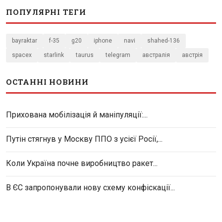
ПОПУЛЯРНІ ТЕГИ
bayraktar
f-35
g20
iphone
navi
shahed-136
spacex
starlink
taurus
telegram
австралія
австрія
ОСТАННІ НОВИНИ
Прихована мобілізація й маніпуляції:...
Путін стягнув у Москву ППО з усієї Росії,...
Коли Україна почне виробництво ракет...
В ЄС запропонували нову схему конфіскації...