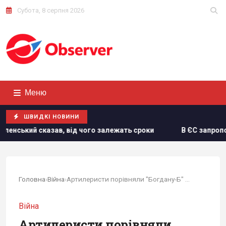
Субота, 8 серпня 2026
Меню
ШВИДКІ НОВИНИ
ід чого залежать сроки
В ЄС запропонували нову схему к
Головна
›
Війна
›
Артилеристи порівняли "Богдану-Б" з М777 і...
Війна
Артилеристи порівняли