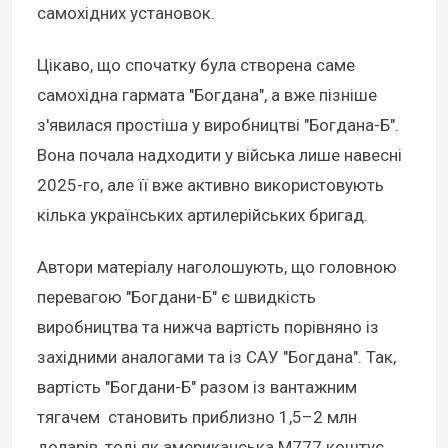
самохідних установок.
Цікаво, що спочатку була створена саме
самохідна гармата "Богдана", а вже пізніше
з'явилася простіша у виробництві "Богдана-Б".
Вона почала надходити у війська лише навесні
2025-го, але її вже активно використовують
кілька українських артилерійських бригад.
Автори матеріалу наголошують, що головною
перевагою "Богдани-Б" є швидкість
виробництва та нижча вартість порівняно із
західними аналогами та із САУ "Богдана". Так,
вартість "Богдани-Б" разом із вантажним
тягачем становить приблизно 1,5–2 млн
доларів, тоді як американська М777 коштує