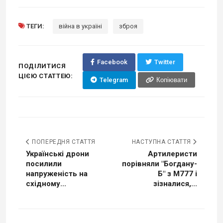
ТЕГИ:
війна в україні
зброя
Facebook
Twitter
ПОДІЛИТИСЯ
ЦІЄЮ СТАТТЕЮ:
Telegram
Копіювати
ПОПЕРЕДНЯ СТАТТЯ
НАСТУПНА СТАТТЯ
Українські дрони
Артилеристи
посилили
порівняли "Богдану-
напруженість на
Б" з М777 і
східному...
зізналися,...