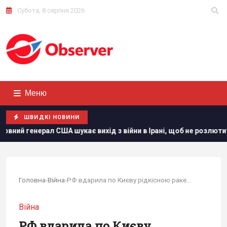
Субота, 8 серпня 2026
Меню
ШВИДКІ НОВИНИ
 вихід з війни в Ірані, щоб не розлютити Трампа, - CNN
Головна
›
Війна
›
РФ вдарила по Києву рідкісною ракетою з...
Війна
РФ вдарила по Києву