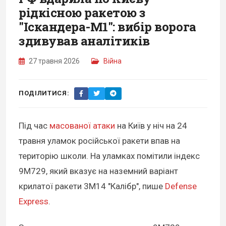
рідкісною ракетою з
"Іскандера-М1": вибір ворога
здивував аналітиків
27 травня 2026
Війна
ПОДІЛИТИСЯ:
Під час
масованої атаки
на Київ у ніч на 24
травня уламок російської ракети впав на
територію школи. На уламках помітили індекс
9М729, який вказує на наземний варіант
крилатої ракети 3М14 "Калібр", пише
Defense
Express
.