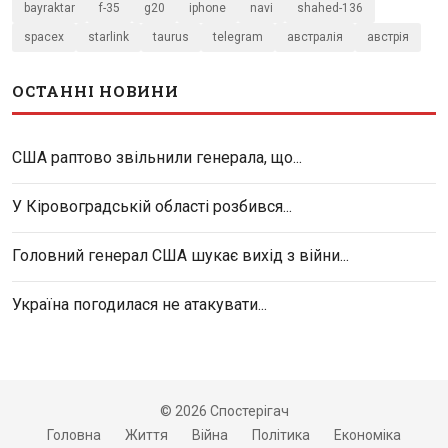
bayraktar
f-35
g20
iphone
navi
shahed-136
spacex
starlink
taurus
telegram
австралія
австрія
ОСТАННІ НОВИНИ
США раптово звільнили генерала, що...
У Кіровоградській області розбився...
Головний генерал США шукає вихід з війни...
Україна погодилася не атакувати...
© 2026 Спостерігач
Головна
Життя
Війна
Політика
Економіка