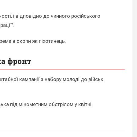
ості, і відповідно до чинного російського
ації".
рема в окопи як піхотинець.
на фронт
штабної кампанії з набору молоді до військ
ька під мінометним обстрілом у квітні.