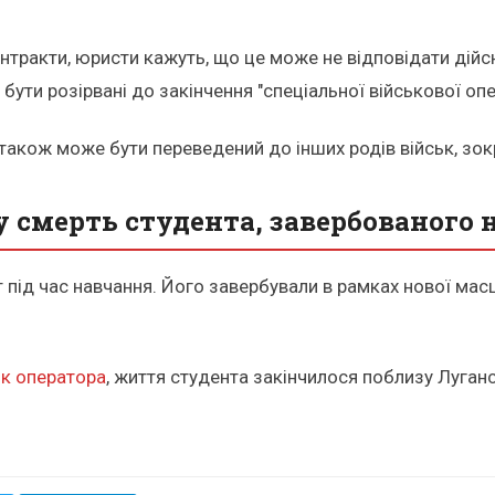
нтракти, юристи кажуть, що це може не відповідати дійсн
ути розірвані до закінчення "спеціальної військової опер
також може бути переведений до інших родів військ, зок
 смерть студента, завербованого 
кт під час навчання. Його завербували в рамках нової мас
як оператора
, життя студента закінчилося поблизу Луганс