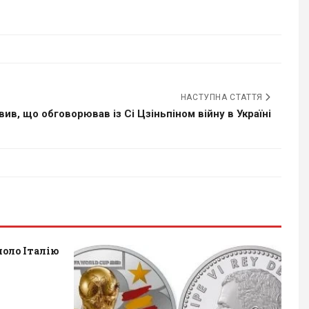
НАСТУПНА СТАТТЯ
вив, що обговорював із Сі Цзіньпіном війну в Україні
оло Італію