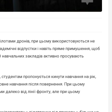
пілотами дронів, при цьому використовуються не
адемічні відпустки і навіть пряме примушення, щоб
0 навчальних закладів активно просувають
студентам пропонується кинути навчання на рік,
товне навчання після повернення. При цьому
и далеко від лінії фронту, але при цьому
університету – відстрочка від призову – більше не