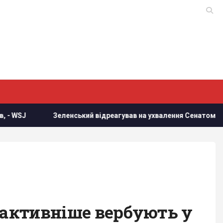
нський відреагував на ухвалення Сенатом США законопроєкту 
і активніше вербують у