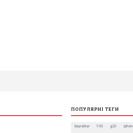
ПОПУЛЯРНІ ТЕГИ
bayraktar
f-35
g20
iphon