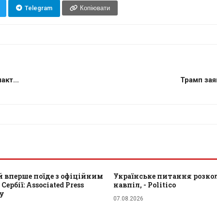
Telegram
Копіювати
акт...
Трамп зая
 вперше поїде з офіційним
Українське питання розкол
Сербії: Associated Press
навпіл, - Politico
ту
07.08.2026