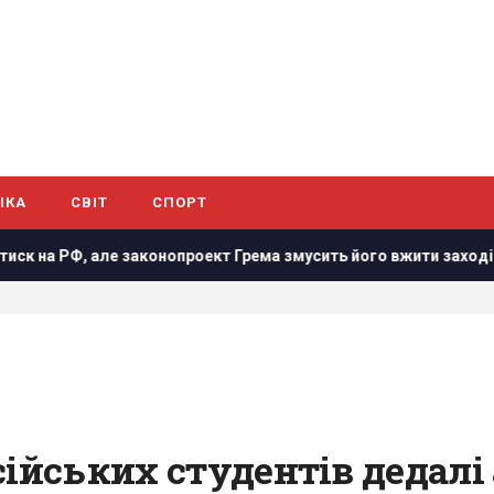
ІКА
СВІТ
СПОРТ
нопроект Грема змусить його вжити заходів, - WSJ
Зеле
сійських студентів дедал