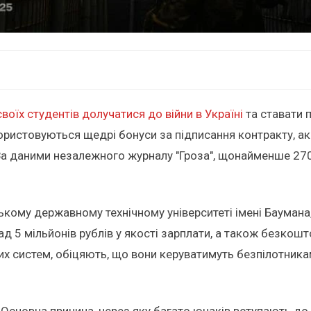
воїх студентів долучатися до війни в Україні
та ставати 
користовуються щедрі бонуси за підписання контракту, ак
За даними незалежного журналу "Гроза", щонайменше 27
ому державному технічному університеті імені Баумана, 
ад 5 мільйонів рублів у якості зарплати, а також безкош
их систем, обіцяють, що вони керуватимуть безпілотникам
 Основна причина, через яку багато юнаків вступають до 