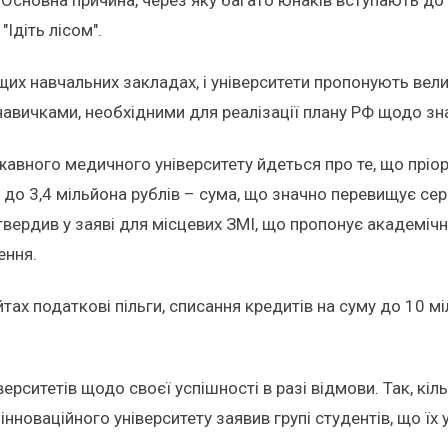
"Ідіть лісом".
ищих навчальних закладах, і університети пропонують ве
 навичками, необхідними для реалізації плану РФ щодо з
вного медичного університету йдеться про те, що пріор
 до 3,4 мільйона рублів – сума, що значно перевищує се
вердив у заяві для місцевих ЗМІ, що пропонує академічну
ення.
йтах податкові пільги, списання кредитів на суму до 10 м
ерситетів щодо своєї успішності в разі відмови. Так, кіл
інноваційного університету заявив групі студентів, що їх