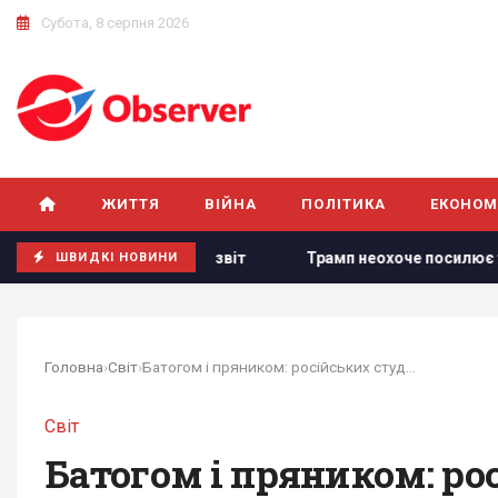
Субота, 8 серпня 2026
ЖИТТЯ
ВІЙНА
ПОЛІТИКА
ЕКОНОМ
акет, - звіт
Трамп неохоче посилює тиск на РФ, але зако
ШВИДКІ НОВИНИ
Головна
›
Світ
›
Батогом і пряником: російських студентів...
Світ
Батогом і пряником: ро