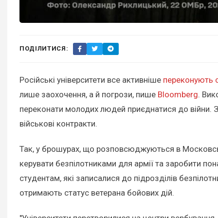
ПОДІЛИТИСЯ:
Російські університети все активніше
переконують с
лише заохочення, а й погрози, пише
Bloomberg
. Ви
переконати молодих людей приєднатися до війни. 
військові контракти.
Так, у брошурах, що розповсюджуються в Московськ
керувати безпілотниками для армії та заробити пон
студентам, які записалися до підрозділів безпілотн
отримають статус ветерана бойових дій.
"Університети перетворилися на центри вербування.