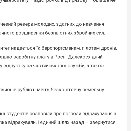
личезний резерв молодих, здатних до навчання
начного розширення безпілотних збройних сил.
итет надається "кіберспортсменам, пілотам дронів,
редню заробітну плату в Росії. Далекосхідний
 відпустку на час військової служби, а також
ільйонів рублів і навіть безкоштовну земельну
ька студентів розповіли про погрози відрахування зі
 уже відрахували, і єдиний шлях назад – звернутися