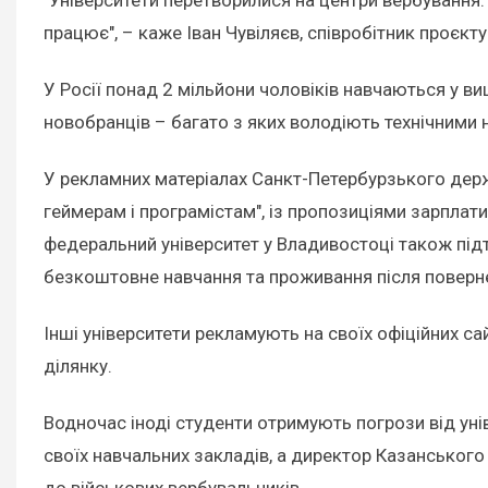
працює", – каже Іван Чувіляєв, співробітник проєкту 
У Росії понад 2 мільйони чоловіків навчаються у в
новобранців – багато з яких володіють технічними
У рекламних матеріалах Санкт-Петербурзького держа
геймерам і програмістам", із пропозиціями зарплати
федеральний університет у Владивостоці також підт
безкоштовне навчання та проживання після поверн
Інші університети рекламують на своїх офіційних са
ділянку.
Водночас іноді студенти отримують погрози від унів
своїх навчальних закладів, а директор Казанського 