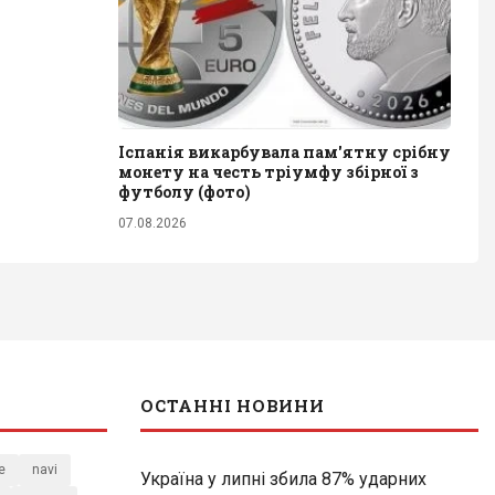
Іспанія викарбувала пам'ятну срібну
монету на честь тріумфу збірної з
футболу (фото)
07.08.2026
ОСТАННІ НОВИНИ
e
navi
Україна у липні збила 87% ударних