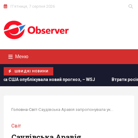
П'ятниця, 7 серпня 2026
Меню
ШВИДКІ НОВИНИ
ла новий прогноз, – WSJ
Втрати росіян в Україні сягнули
Головна
›
Світ
›
Саудівська Аравія запропонувала укласти з...
Світ
Саудівська Аравія