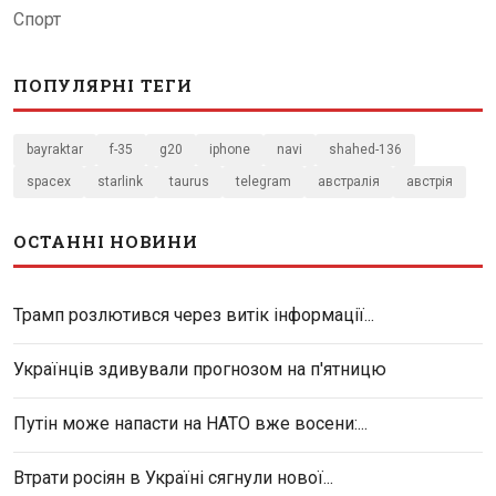
Спорт
ПОПУЛЯРНІ ТЕГИ
bayraktar
f-35
g20
iphone
navi
shahed-136
spacex
starlink
taurus
telegram
австралія
австрія
ОСТАННІ НОВИНИ
Трамп розлютився через витік інформації...
Українців здивували прогнозом на п'ятницю
Путін може напасти на НАТО вже восени:...
Втрати росіян в Україні сягнули нової...