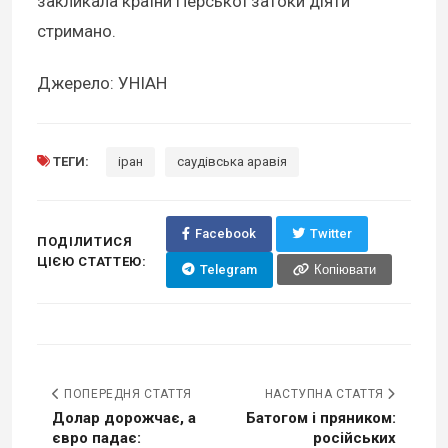
закликала країни Перської затоки діяти
стримано.
Джерело: УНІАН
ТЕГИ:
іран
саудівська аравія
Facebook
Twitter
ПОДІЛИТИСЯ
ЦІЄЮ СТАТТЕЮ:
Telegram
Копіювати
ПОПЕРЕДНЯ СТАТТЯ
НАСТУПНА СТАТТЯ
Долар дорожчає, а
Батогом і пряником:
євро падає:
російських