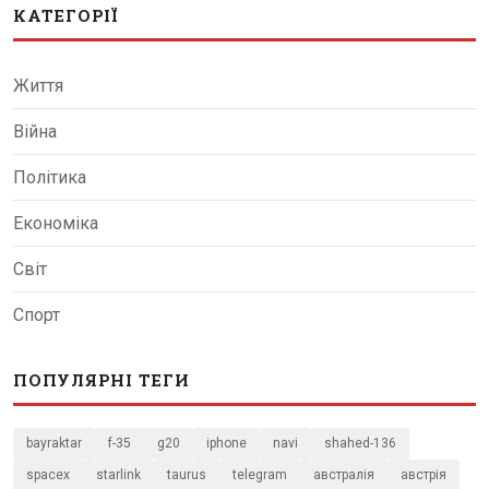
КАТЕГОРІЇ
Життя
Війна
Політика
Економіка
Світ
Спорт
ПОПУЛЯРНІ ТЕГИ
bayraktar
f-35
g20
iphone
navi
shahed-136
spacex
starlink
taurus
telegram
австралія
австрія