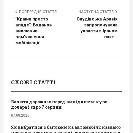
ПОПЕРЕДНЯ СТАТТЯ
НАСТУПНА СТАТТЯ
"Країна просто
Саудівська Аравія
впаде": Буданов
запропонувала
виключив
укласти з Іраном
помʼякшення
пакт...
мобілізації
СХОЖІ СТАТТІ
Валюта дорожчає перед вихідними: курс
долара і євро 7 серпня
07.08.2026
Як вибратися з багнюки на автомобілі: названо
простий предмет у салоні, що може допомогти