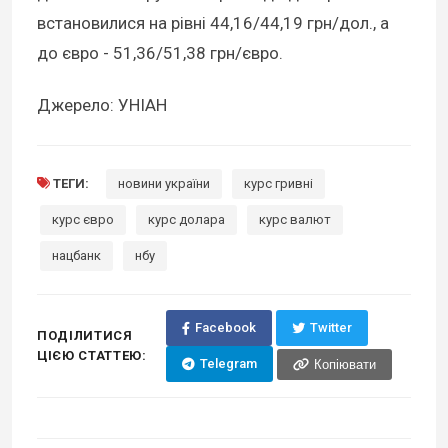
встановилися на рівні 44,16/44,19 грн/дол., а
до євро - 51,36/51,38 грн/євро.
Джерело: УНІАН
ТЕГИ:
новини україни
курс гривні
курс євро
курс долара
курс валют
нацбанк
нбу
Facebook
Twitter
ПОДІЛИТИСЯ
ЦІЄЮ СТАТТЕЮ:
Telegram
Копіювати