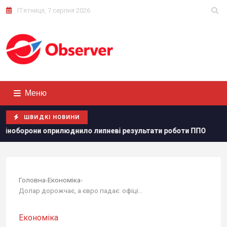
П'ятниця, 7 серпня 2026
Меню
ШВИДКІ НОВИНИ
люднило липневі результати роботи ППО
РФ нарощує вип
Головна
›
Економіка
›
Долар дорожчає, а євро падає: офіційний курс...
Економіка