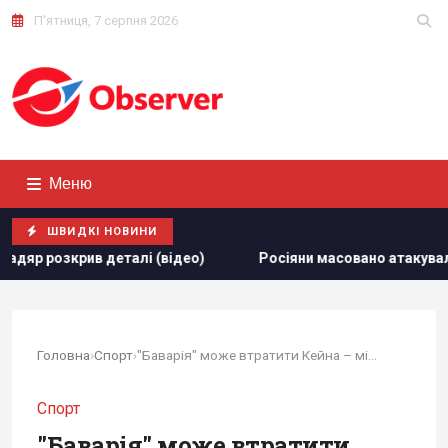
П'ятниця, 7 серпня 2026
Меню
ШВИДКІ НОВИНИ
ео)
Росіяни масовано атакували обʼєкти "Укрнафти": зр
Головна
›
Спорт
›
"Баварія" може втратити Кейна – між гравцем і...
Спорт
"Баварія" може втратити