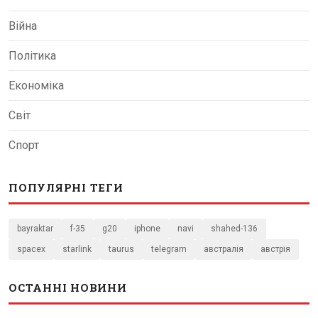
Війна
Політика
Економіка
Світ
Спорт
ПОПУЛЯРНІ ТЕГИ
bayraktar
f-35
g20
iphone
navi
shahed-136
spacex
starlink
taurus
telegram
австралія
австрія
ОСТАННІ НОВИНИ