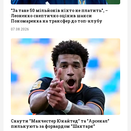
"За таке 50 мільйонів ніхто не платить", –
Леоненко скептично оцінив шанси
Пономаренка на трансфер до топ-клубу
07.08.2026
Скаути "Манчестер Юнайтед" та "Арсенал"
пильнують за форвардом "Шахтаря"