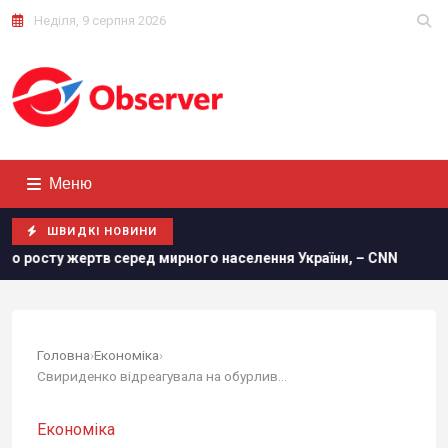
Неділя, 9 серпня 2026
Меню
ШВИДКІ НОВИНИ
ред мирного населення України, – CNN
Удосконалені "Геран
Головна
›
Економіка
›
Свириденко відреагувала на обурливі...
Економіка