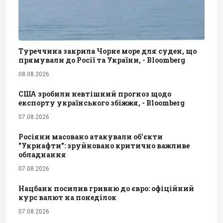
Туреччина закрила Чорне море для суден, що
прямували до Росії та України, - Bloomberg
08.08.2026
США зробили невтішний прогноз щодо
експорту українського збіжжя, - Bloomberg
07.08.2026
Росіяни масовано атакували обʼєкти
"Укрнафти": зруйновано критично важливе
обладнання
07.08.2026
Нацбанк посилив гривню до євро: офіційний
курс валют на понеділок
07.08.2026