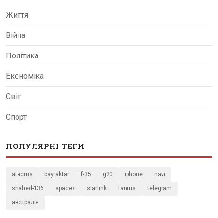
Життя
Війна
Політика
Економіка
Світ
Спорт
ПОПУЛЯРНІ ТЕГИ
atacms
bayraktar
f-35
g20
iphone
navi
shahed-136
spacex
starlink
taurus
telegram
австралія