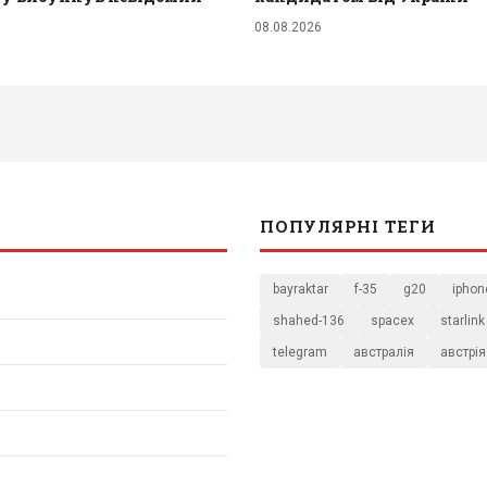
08.08.2026
ПОПУЛЯРНІ ТЕГИ
bayraktar
f-35
g20
iphon
shahed-136
spacex
starlink
telegram
австралія
австрія