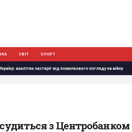
ІКА
СВІТ
СПОРТ
налітик застеріг від помилкового погляду на війну
Маск 
 судиться з Центробанком 