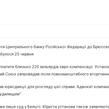
ти Центрального банку Російської Федерації до Брюссел
дбулося 25 червня.
платити близько 220 мільярдів євро компенсації. Устано
ький Союз запровадив після повномасштабного вторгнення 
ав юрисдикції для розгляду цієї справи. Адвокат компані
судилищем".
же лише суд у Бельгії. Юристи установи також заявляють