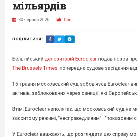
мільярдів
30 червня 2026
Світ
ПОДІЛИТИСЯ:
Бельгійський
депозитарій Euroclear
подав позов про
The Brussels Times
, попереднє судове засідання ві
15 травня московський суд зобов'язав Euroclear ви
активів, заблокованих через санкції, які Європейс
Втім, Euroclear наполягає, що московський суд не м
закритому режимі, "несправедливим" і "показовим 
У Euroclear вважають, що розглядати цю справу мо