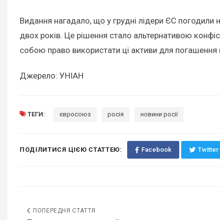
Видання нагадало, що у грудні лідери ЄС погодили 
двох років. Це рішення стало альтернативою конфіск
собою право використати ці активи для погашення 
Джерело: УНІАН
ТЕГИ:
євросоюз
росія
новини росії
ПОДІЛИТИСЯ ЦІЄЮ СТАТТЕЮ:
Facebook
Twitter
ПОПЕРЕДНЯ СТАТТЯ