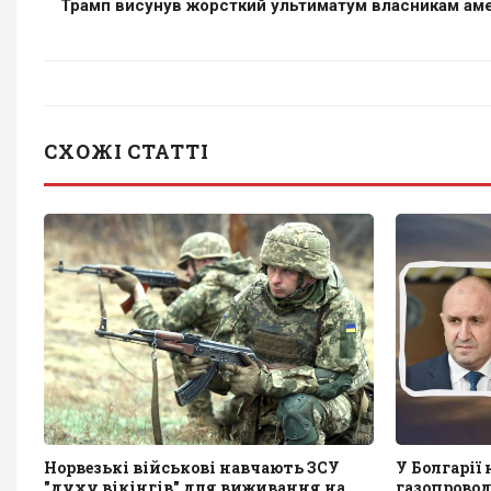
Трамп висунув жорсткий ультиматум власникам ам
СХОЖІ СТАТТІ
Норвезькі військові навчають ЗСУ
У Болгарії
"духу вікінгів" для виживання на
газопрово