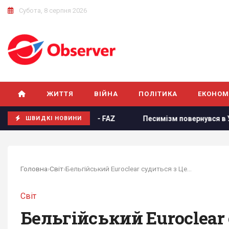
Субота, 8 серпня 2026
ЖИТТЯ
ВІЙНА
ПОЛІТИКА
ЕКОНОМ
жених активів РФ, - FAZ
Песимізм повернувся в Україну: а
ШВИДКІ НОВИНИ
Головна
›
Світ
›
Бельгійський Euroclear судиться з Центробанком...
Світ
Бельгійський Euroclear