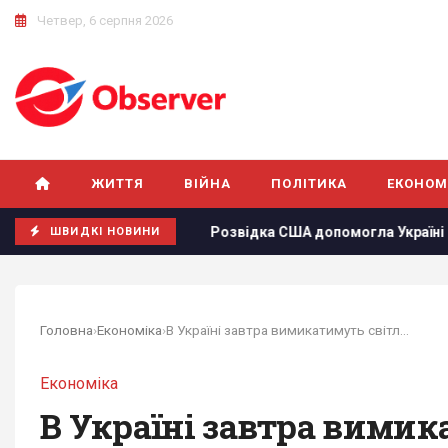
Четвер, 6 серпня 2026
ЖИТТЯ
ВІЙНА
ПОЛІТИКА
ЕКОНОМ
 РФ за добу
Розвідка США допомогла Україні переломити хі
ШВИДКІ НОВИНИ
Головна
›
Економіка
›
В Україні завтра вимикатимуть світло: графіки...
Економіка
В Україні завтра вимик