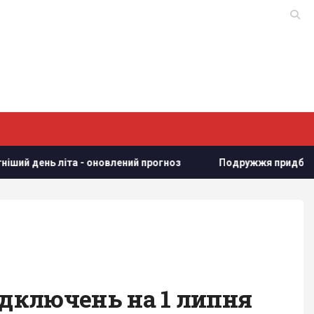
літа - оновлений прогноз
Подружжя придбало недорогий 
ідключень на 1 липня