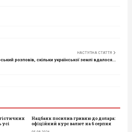
НАСТУПНА СТАТТЯ
ський розповів, скільки української землі вдалося...
огістичних
Нацбанк посилив гривню до долара:
 усі
офіційний курс валют на 6 серпня
05.08.2026