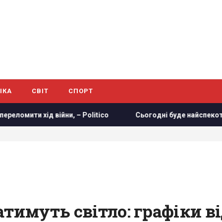
ІКА
СВІТ
СПОРТ
д війни, – Politico
Сьогодні буде найспекотніший день 
атимуть світло: графіки в