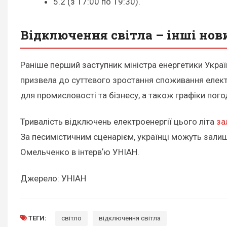
5.2 (з 17:00 по 19:30).
Відключення світла – інші нов
Раніше перший заступник міністра енергетики Украї
призвела до суттєвого зростання споживання електро
для промисловості та бізнесу, а також графіки пого
Тривалість відключень електроенергії цього літа
за
За песимістичним сценарієм, українці можуть зали
Омельченко в інтервʼю УНІАН.
Джерело: УНІАН
ТЕГИ:
світло
відключення світла