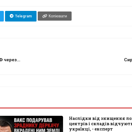
Telegram
Копіювати
 через...
Сир
Наслідки від знищення л
центрів і складів відчують
українці, - експерт