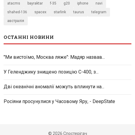
atacms
bayraktar
f-35
g20
iphone
navi
shahed-136
spacex
starlink
taurus
telegram
австралія
ОСТАННІ НОВИНИ
"Ми вистоїмо, Москва ляже": Мадяр назвав...
У Геленджику знищено позицію С-400, з...
Дві океанічні аномалії можуть вплинути на...
Росіяни просунулися у Часовому Яру, - DeepState
© 2026 Спостерігач