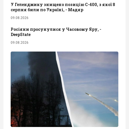
У Геленджику знищено позицію С-400, з якої 8
серпня били по Україні, - Мадяр
09.08.2026
Росіяни просунулися у Часовому Яру, -
DeepState
09.08.2026