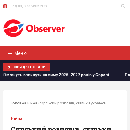
Неділя, 9 серпня 2026
Меню
ШВИДКІ НОВИНИ
ути на зиму 2026–2027 років у Європі
Росіяни просунулися
Головна
›
Війна
›
Сирський розповів, скільки української землі...
Війна
Сирський розповів, скільки