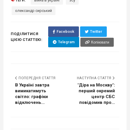
ТЕГИ:
війна в україні
зсу
олександр сирський
Facebook
Twitter
ПОДІЛИТИСЯ
ЦІЄЮ СТАТТЕЮ:
Telegram
Копіювати
ПОПЕРЕДНЯ СТАТТЯ
НАСТУПНА СТАТТЯ
В Україні завтра
"Діра на Москву":
вимикатимуть
перший окремий
світло: графіки
центр СБС
відключень...
повідомив про...