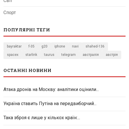
Світ
Спорт
ПОПУЛЯРНІ ТЕГИ
bayraktar
f-35
g20
iphone
navi
shahed-136
spacex
starlink
taurus
telegram
австралія
австрія
ОСТАННІ НОВИНИ
Атака дронів на Москву: аналітики оцінили...
Україна ставить Путіна на передвиборчий...
Така зброя є лише у кількох країн:...