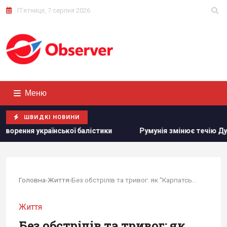
П'ятниця, 7 серпня 2026
Меню
ШВИДКІ НОВИНИ
ки
Румунія змінює течію Дунаю: для чого вона це робить
Головна
›
Життя
›
Без обстрілів та тривог: як "Карпатська зміна"...
Життя
Без обстрілів та тривог: як