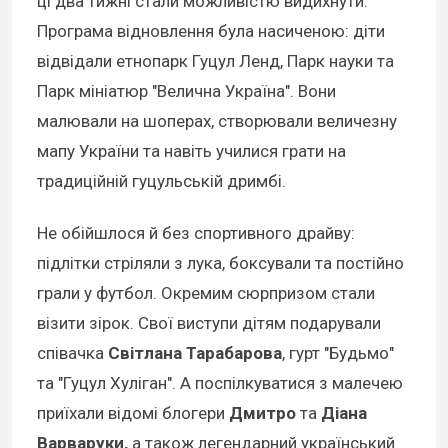
ці два тижні стали можливістю видихнути.
Програма відновлення була насиченою: діти
відвідали етнопарк Гуцул Ленд, Парк науки та
Парк мініатюр "Велична Україна". Вони
малювали на шоперах, створювали величезну
мапу України та навіть училися грати на
традиційній гуцульській дримбі.
Не обійшлося й без спортивного драйву:
підлітки стріляли з лука, боксували та постійно
грали у футбол. Окремим сюрпризом стали
візити зірок. Свої виступи дітям подарували
співачка
Світлана Тарабарова
, гурт "Будьмо"
та "Гуцул Хуліган". А поспілкуватися з малечею
приїхали відомі блогери
Дмитро
та
Діана
Варваруки,
а також легендарний український