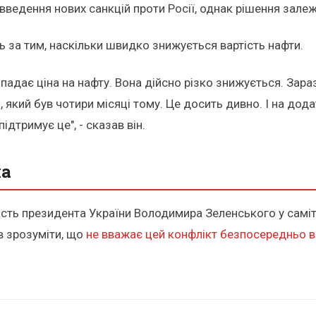
едення нових санкцій проти Росії, однак рішення залежа
 за тим, наскільки швидко знижується вартість нафти.
падає ціна на нафту. Вона дійсно різко знижується. Зара
 який був чотири місяці тому. Це досить дивно. І на додат
дтримує це", - сказав він.
па
сть президента України Володимира Зеленського у саміт
в зрозуміти, що
не вважає цей конфлікт безпосередньо 