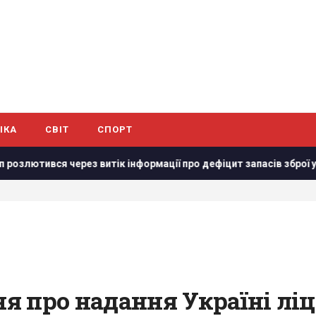
ІКА
СВІТ
СПОРТ
вся через витік інформації про дефіцит запасів зброї у США, –
 про надання Україні ліц