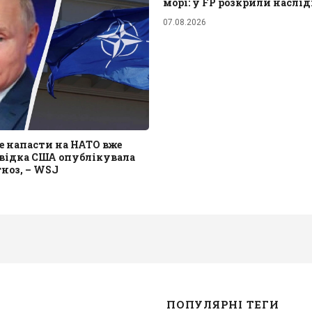
морі: у FP розкрили наслі
07.08.2026
е напасти на НАТО вже
звідка США опублікувала
ноз, – WSJ
ПОПУЛЯРНІ ТЕГИ