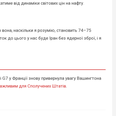
тиме від динаміки світових цін на нафту.
з вона, наскільки я розумію, становить 74–75
ок до цього у нас буде Іран без ядерної зброї, і я
і G7 у Франції знову привернула увагу Вашингтона
важливим для Сполучених Штатів
.