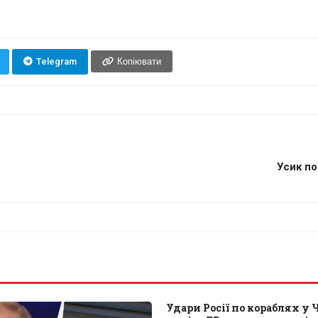
Telegram
Копіювати
Усик по
Удари Росії по кораблях у