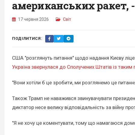
американських ракет, 
17 червня 2026
Світ
ПОДІЛИТИСЯ:
США "розглянуть питання" щодо надання Києву ліце
Україна звернулася до Сполучених Штатів із таким
"Вони хотіли б це зробити, ми розглянемо це питання,
Також Трамп не наважився звинувачувати президента
диктатор несе велику відповідальність за війну про
"Я не хочу це коментувати, тому що намагаюся домо