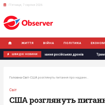
П'ятниця, 7 серпня 2026
ЖИТТЯ
ВІЙНА
ПОЛІТИКА
ЕКОНОМ
 Reuters про полювання російських дронів
Трамп розлюти
ШВИДКІ НОВИНИ
Головна
›
Світ
›
США розглянуть питання про надання Україні...
Світ
США розглянуть питання