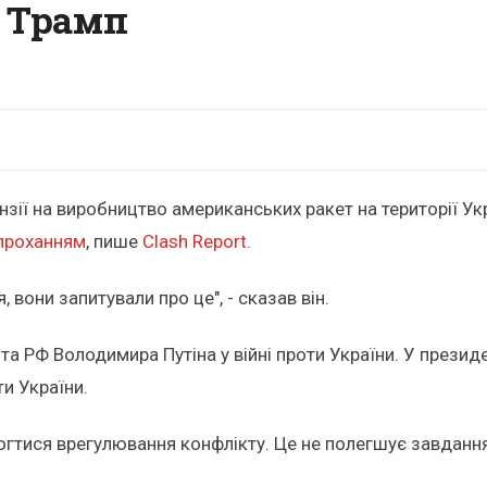
- Трамп
нзії на виробництво американських ракет на території У
 проханням
, пише
Clash Report
.
 вони запитували про це", - сказав він.
 РФ Володимира Путіна у війні проти України. У президе
ти України.
гтися врегулювання конфлікту. Це не полегшує завдання",