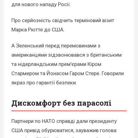
для нового нападу Росії.
Про серйозність свідчить терміновий візит
Марка Рютте до США.
А Зеленський перед перемовинами з
американцями зідзвонювався з британським
та нідерландським прем'єрами Кіром
Стармером та Йонасом Гаром Стере. Говорили
якраз про гарантії безпеки.
Дискомфорт без парасолі
Партнери по НАТО справді дали президенту
США привід обурюватися, зауважив голова