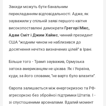
Закиди можуть бути банальним
перекладанням відповідальності. Адже, як
зауважили у спільній заяві першого квітня
високопоставлені демократи
Грегорі Мікс,
Адам Сміт і Джим Хаймс
, чинний президент
США "жодним чином не наблизився до
досягнення нечітко визначених цілей" в Ірані.
Більше того - Трамп зауважив, Ормузька
затока американцям не цікава. Як і Україна,
куди, за його словами, "не варто було влазити".
Європа залишається між енергокризою та РФ-
агресоркою без збройної підтримки Штатів. І -
зі спустошеними арсеналами. Вдалий момент