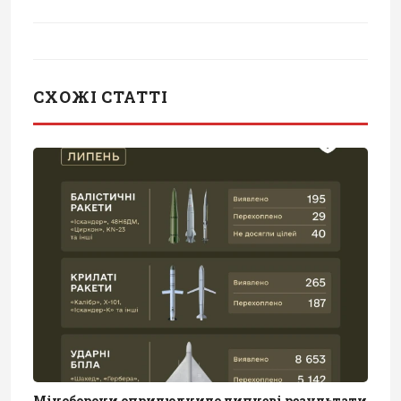
СХОЖІ СТАТТІ
Міноборони оприлюднило липневі результати