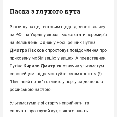
Паска з глухого кута
З огляду на це, тестовим щодо дієвості впливу
на РФ і на Україну якраз і може стати перемир'я
на Великдень. Однак у Росії речник Путіна
Дмитро Пєсков
спростовує повідомлення про
приховану мобілізацію у вишах. А представник
Путіна
Кирило Дмитрієв
озвучив ультиматум
європейцям: відремонтуйте своїм коштом (!)
"Північний потік" і станьте у чергу за дешевою
російською нафтою.
Ультиматуми є зі старту неприйнятні та
свідчать про глухий кут, з якого навіть