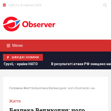
Субота, 8 серпня 2026
Меню
ШВИДКІ НОВИНИ
таті атаки РФ знищено найбільший склад засобів індивідуально
Головна
›
Життя
›
Безпека Великодня: чого боятися і на що...
Життя
Безпека Великодня: чого