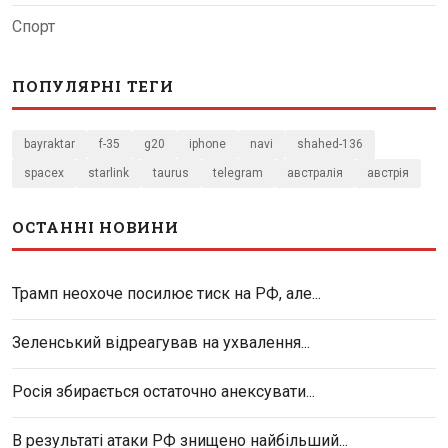
Спорт
ПОПУЛЯРНІ ТЕГИ
bayraktar
f-35
g20
iphone
navi
shahed-136
spacex
starlink
taurus
telegram
австралія
австрія
ОСТАННІ НОВИНИ
Трамп неохоче посилює тиск на РФ, але...
Зеленський відреагував на ухвалення...
Росія збирається остаточно анексувати...
В результаті атаки РФ знищено найбільший...