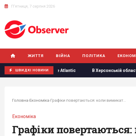
П'ятниця, 7 серпня 2026
ЖИТТЯ
ВІЙНА
ПОЛІТИКА
ЕКОНОМ
захлинувся, - The Atlantic
В Херсонській області уражен
ШВИДКІ НОВИНИ
Головна
›
Економіка
›
Графіки повертаються: коли вимикатимуть світло...
Економіка
Графіки повертаються: 