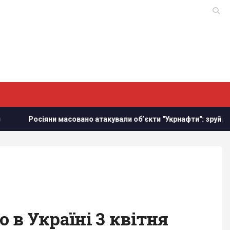
осіяни масовано атакували обʼєкти "Укрнафти": зруйновано кр
в Україні 3 квітня