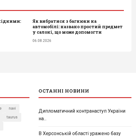
хідними:
Як вибратися з багнюки на
автомобілі: названо простий предмет
у салоні, що може допомогти
06.08.2026
ОСТАННІ НОВИНИ
e
navi
Дипломатичний контранаступ України
taurus
на...
В Херсонській області уражено базу