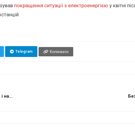
озував
покращення ситуації з електроенергією
у квітні п
останцій.
Telegram
Копіювати
 на...
Бе