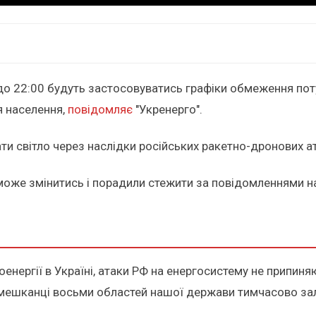
до 22:00 будуть застосовуватись графіки обмеження пот
я населення,
повідомляє
"Укренерго".
и світло через наслідки російських ракетно-дронових ат
 може змінитись і порадили стежити за повідомленнями на
нергії в Україні, атаки РФ на енергосистему не припиняю
е мешканці восьми областей нашої держави тимчасово за