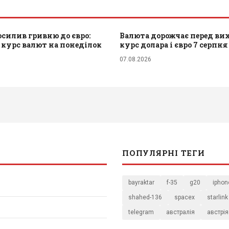
силив гривню до євро:
Валюта дорожчає перед ви
курс валют на понеділок
курс долара і євро 7 серпня
07.08.2026
ПОПУЛЯРНІ ТЕГИ
bayraktar
f-35
g20
iphon
shahed-136
spacex
starlink
telegram
австралія
австрія