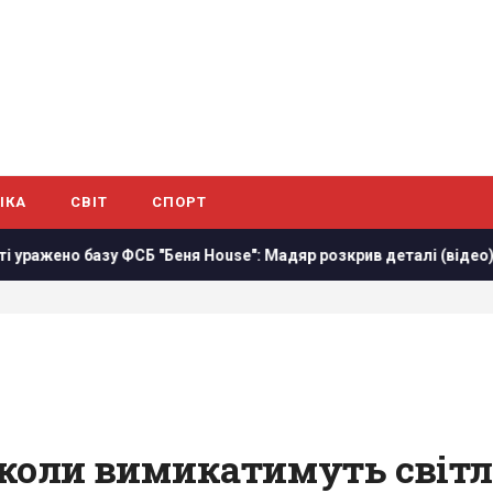
ІКА
СВІТ
СПОРТ
о базу ФСБ "Беня House": Мадяр розкрив деталі (відео)
Р
коли вимикатимуть світло 