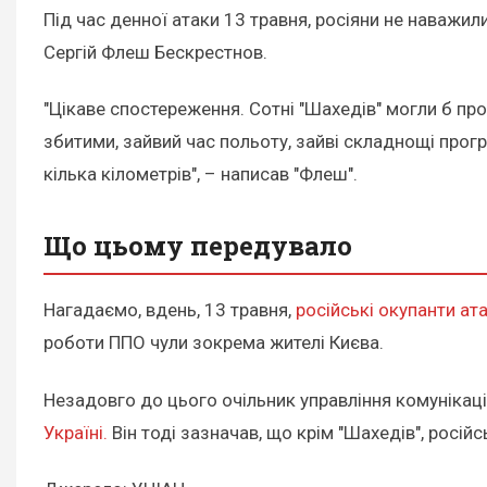
Під час денної атаки 13 травня, росіяни не наважи
Сергій Флеш Бескрестнов.
"Цікаве спостереження. Сотні "Шахедів" могли б про
збитими, зайвий час польоту, зайві складнощі прогр
кілька кілометрів", – написав "Флеш".
Що цьому передувало
Нагадаємо, вдень, 13 травня,
російські окупанти ат
роботи ППО чули зокрема жителі Києва.
Незадовго до цього очільник управління комунікаці
Україні.
Він тоді зазначав, що крім "Шахедів", росій