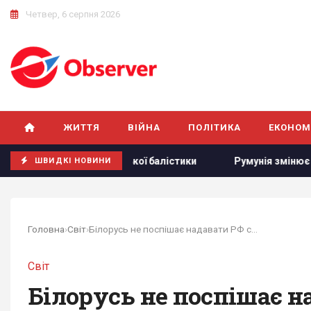
Четвер, 6 серпня 2026
ЖИТТЯ
ВІЙНА
ПОЛІТИКА
ЕКОНОМ
ня української балістики
Румунія змінює течію Дунаю: дл
ШВИДКІ НОВИНИ
Головна
›
Світ
›
Білорусь не поспішає надавати РФ свій...
Світ
Білорусь не поспішає н