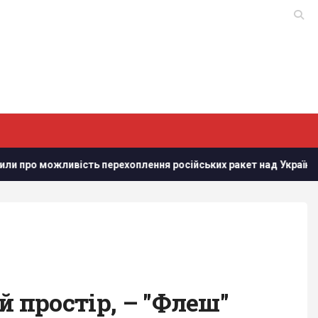
ть перехоплення російських ракет над Україною, - PAP
Д
й простір, – "Флеш"