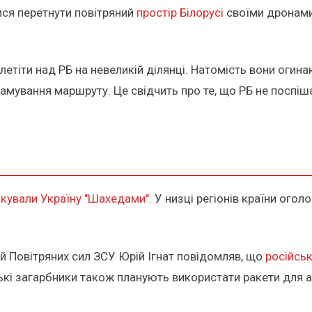
лися перетнути повітряний
простір Білорусі
своїми дронами
летіти над РБ на невеликій ділянці. Натомість вони огин
амування маршруту. Це свідчить про те, що РБ не поспіша
акували Україну "Шахедами".
У низці регіонів країни огол
й Повітряних сил ЗСУ Юрій Ігнат повідомляв, що
російсь
ські загарбники також планують використати ракети для ат