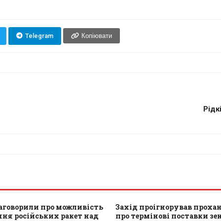
Telegram
Копіювати
Рідк
заговорили про можливість
Захід проігнорував проха
ня російських ракет над
про термінові поставки з