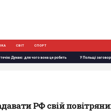
ІКА
СВІТ
СПОРТ
я чого вона це робить
У Польщі заговорили про можливіс
адавати РФ свій повітряни