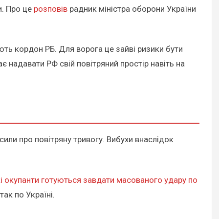
. Про це
розповів
радник міністра оборони України
ають кордон РБ. Для ворога це зайві ризики бути
є надавати РФ свій повітряний простір навіть на
осили про повітряну тривогу. Вибухи внаслідок
кі окупанти готуються завдати масованого удару по
ак по Україні.