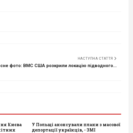
НАСТУПНА СТАТТЯ
існе фото: ВМС США розкрили локацію підводного...
ння Києва
У Польщі анонсували плани з масової
енітних
депортації українців, - ЗМІ