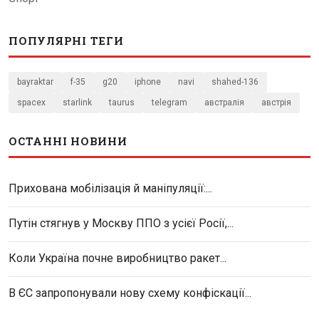
ПОПУЛЯРНІ ТЕГИ
bayraktar
f-35
g20
iphone
navi
shahed-136
spacex
starlink
taurus
telegram
австралія
австрія
ОСТАННІ НОВИНИ
Прихована мобілізація й маніпуляції:...
Путін стягнув у Москву ППО з усієї Росії,...
Коли Україна почне виробництво ракет...
В ЄС запропонували нову схему конфіскації...