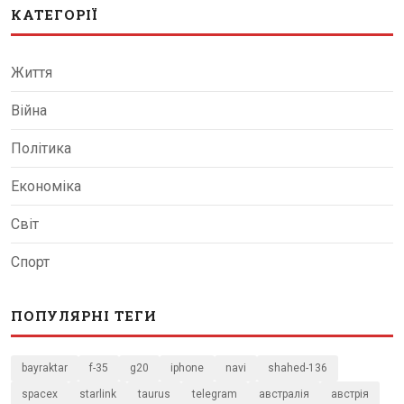
КАТЕГОРІЇ
Життя
Війна
Політика
Економіка
Світ
Спорт
ПОПУЛЯРНІ ТЕГИ
bayraktar
f-35
g20
iphone
navi
shahed-136
spacex
starlink
taurus
telegram
австралія
австрія