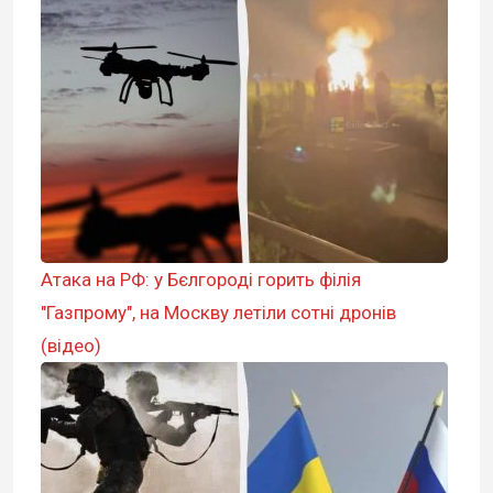
Атака на РФ: у Бєлгороді горить філія
"Газпрому", на Москву летіли сотні дронів
(відео)