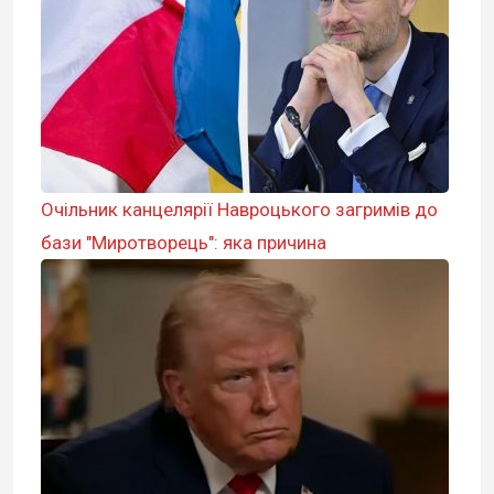
Очільник канцелярії Навроцького загримів до
бази "Миротворець": яка причина