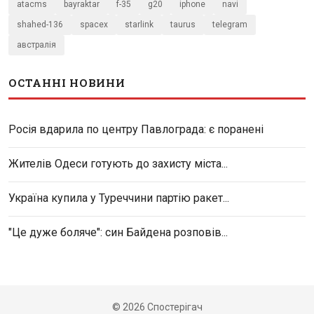
atacms
bayraktar
f-35
g20
iphone
navi
shahed-136
spacex
starlink
taurus
telegram
австралія
ОСТАННІ НОВИНИ
Росія вдарила по центру Павлограда: є поранені
Жителів Одеси готують до захисту міста...
Україна купила у Туреччини партію ракет...
"Це дуже боляче": син Байдена розповів...
© 2026 Спостерігач