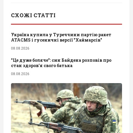
СХОЖІ СТАТТІ
Україна купила у Туреччини партію ракет
ATACMS і гусеничні версії "Хаймарсів"
08.08.2026
"Це дуже боляче": син Байдена розповів про
стан здоров’я свого батька
08.08.2026