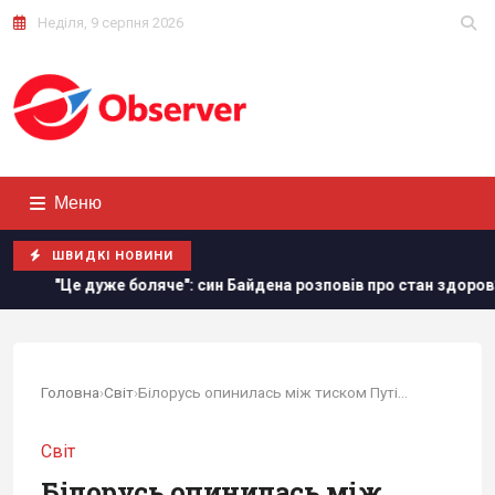
Неділя, 9 серпня 2026
Меню
ШВИДКІ НОВИНИ
а розповів про стан здоров’я свого батька
Відомий амери
Головна
›
Світ
›
Білорусь опинилась між тиском Путіна і...
Світ
Білорусь опинилась між