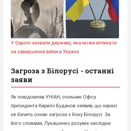
У Європі назвали державу, яка може вплинути
на завершення війни в Україні
Загроза з Білорусі - останні
заяви
Як повідомляв УНІАН, очільник Офісу
президента Кирило Буданов заявив, що наразі
не бачить ознак загрози з боку Білорусі. За
його словами, Лукашенко розуміє наслідки