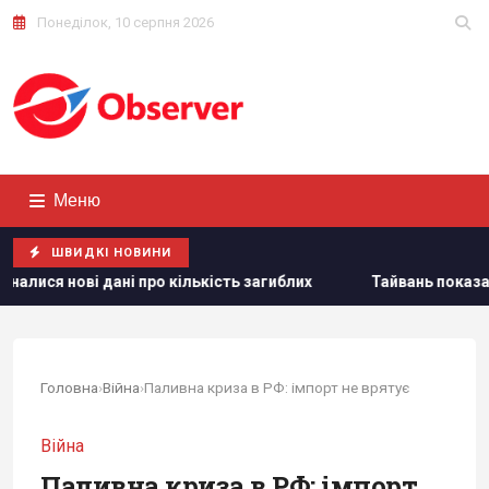
Понеділок, 10 серпня 2026
Меню
ШВИДКІ НОВИНИ
кількість загиблих
Тайвань показав під час військових на
Головна
›
Війна
›
Паливна криза в РФ: імпорт не врятує
Війна
Паливна криза в РФ: імпорт