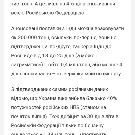
тис. тонн. А це лише на 4-6 днів споживання
всією Російською Федерацією.
Анонсовані поставки з Індії можна враховувати
як 200 000 тонн, оскільки, по-перше, вони не
підтверджені, а, по-друге, танкер з Індії до
Росії йде від 18 до 25 днів (а може і
затриматись). Тобто 0,4 млн тонн, або менше 4
днів споживання – це верхівка мрій по імпорту.
З підтверджених самим росіянами даних
відомо, що Україна вже вибила близько 40%
потужностей російських НПЗ (станом на
початок липня). Тож дефіцит за 30 днів літа в
Російській Федерації тільки по бензину
оцінюється у 1,38 млн тонн. Імпортувати