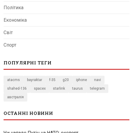
Політика
Економіка
Світ
Спорт
ПОПУЛЯРНІ ТЕГИ
atacms
bayraktar
f-35
g20
iphone
navi
shahed-136
spacex
starlink
taurus
telegram
австралія
ОСТАННІ НОВИНИ
Чи нападе Путін на НАТО: експерт...