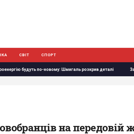
ІКА
СВІТ
СПОРТ
-новому: Шмигаль розкрив деталі
Захід проігнорував про
овобранців на передовій 