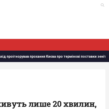
хання Києва про термінові поставки зенітних ракет, - NYT
живуть лише 20 хвилин,