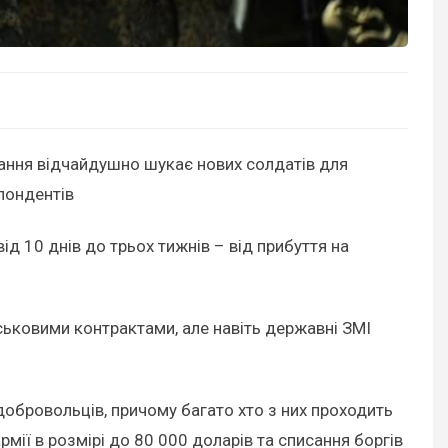
ання відчайдушно шукає нових солдатів для
пондентів
д 10 днів до трьох тижнів – від прибуття на
йськовими контрактами, але навіть державні ЗМІ
-добровольців, причому багато хто з них проходить
мії в розмірі до 80 000 доларів та списання боргів