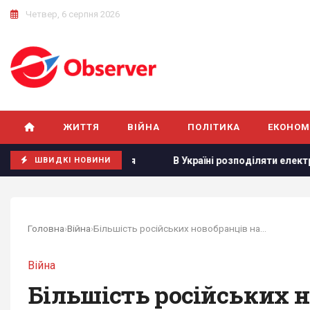
Четвер, 6 серпня 2026
ЖИТТЯ
ВІЙНА
ПОЛІТИКА
ЕКОНОМ
 серпня
В Україні розподіляти електроенергію будуть по
ШВИДКІ НОВИНИ
Головна
›
Війна
›
Більшість російських новобранців на передовій...
Війна
Більшість російських н