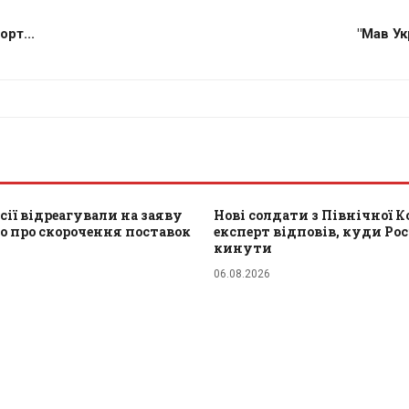
рт...
"Мав Ук
сії відреагували на заяву
Нові солдати з Північної Ко
о про скорочення поставок
експерт відповів, куди Рос
кинути
06.08.2026