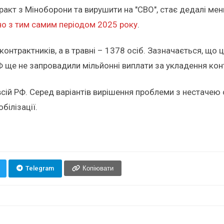
ракт з Міноборони та вирушити на "СВО", стає дедалі мен
яно з тим самим періодом 2025 року
.
онтрактників, а в травні – 1378 осіб. Зазначається, що ц
Ф ще не запровадили мільйонні виплати за укладення кон
всій РФ. Серед варіантів вирішення проблеми з нестачею
білізації.
Telegram
Копіювати