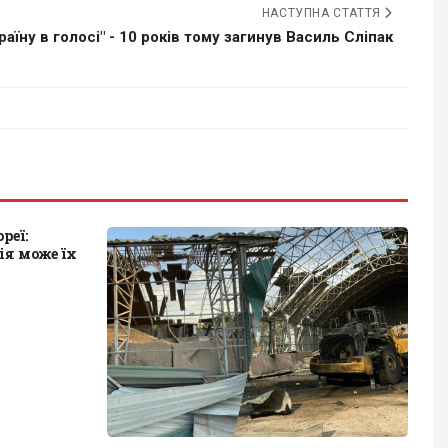
НАСТУПНА СТАТТЯ
раїну в голосі" - 10 років тому загинув Василь Сліпак
реї:
ія може їх