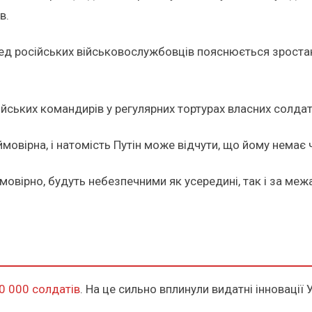
в.
ред російських військовослужбовців пояснюється зростан
йських командирів у регулярних тортурах власних солдат
вірна, і натомість Путін може відчути, що йому немає 
ймовірно, будуть небезпечними як усередині, так і за ме
0 000 солдатів
. На це сильно вплинули видатні інновації У