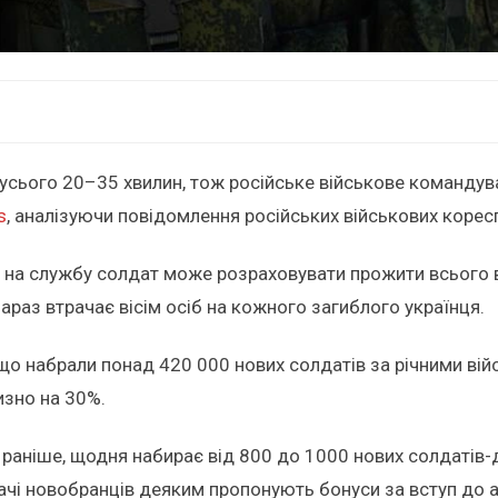
усього 20–35 хвилин, тож російське військове командув
s
, аналізуючи повідомлення російських військових корес
я на службу солдат може розраховувати прожити всього ві
зараз втрачає вісім осіб на кожного загиблого українця.
 що набрали понад 420 000 нових солдатів за річними ві
изно на 30%.
 і раніше, щодня набирає від 800 до 1000 нових солдатів
ачі новобранців деяким пропонують бонуси за вступ до ар