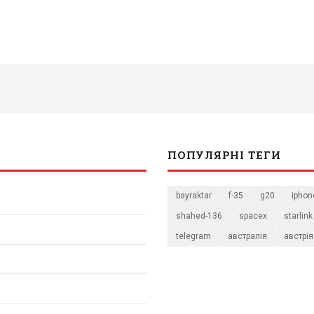
ПОПУЛЯРНІ ТЕГИ
bayraktar
f-35
g20
iphon
shahed-136
spacex
starlink
telegram
австралія
австрія