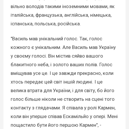
вільно володів такими іноземними мовами, як
італійська, французька, англійська, німецька,
іспанська, польська, російська.
"Василь мав унікальний голос. Так, голос
кожного є унікальним. Але Василь мав Україну
у своєму голосі. Він містив сяйво вашого
блакитного неба, і золото ваших полів. Голос
вміщував усе це. І це завжди прекрасно, коли
хтось передає цей світ іншій людині. І це
велика втрата для України, і для світу, бо його
голос більше ніколи не створить на сцені того
контакту з глядачами. Я співала у ролі Кармен,
коли він уперше співав Ескамільйо у опері. Мені
пощастило бути його першою Кармен", -