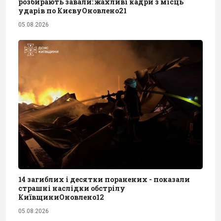
розбирають завали: жахливі кадри з місць
ударів по КиєвуОновлено21
05.08.2026
14 загиблих і десятки поранених - показали
страшні наслідки обстрілу
КиївщиниОновлено12
05.08.2026