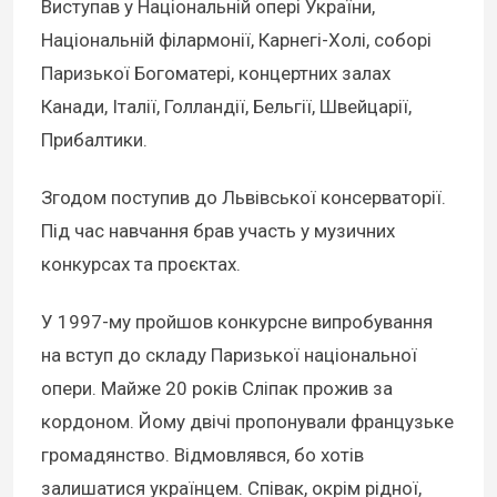
Виступав у Національній опері України,
Національній філармонії, Карнегі-Холі, соборі
Паризької Богоматері, концертних залах
Канади, Італії, Голландії, Бельгії, Швейцарії,
Прибалтики.
Згодом поступив до Львівської консерваторії.
Під час навчання брав участь у музичних
конкурсах та проєктах.
У 1997-му пройшов конкурсне випробування
на вступ до складу Паризької національної
опери. Майже 20 років Сліпак прожив за
кордоном. Йому двічі пропонували французьке
громадянство. Відмовлявся, бо хотів
залишатися українцем. Співак, окрім рідної,