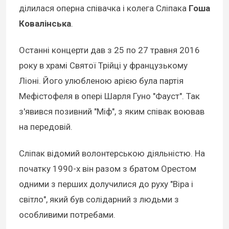
ділилася оперна співачка і колега Сліпака
Гоша
Ковалінська
.
Останні концерти дав з 25 по 27 травня 2016
року в храмі Святої Трійці у французькому
Ліоні. Його улюбленою арією була партія
Мефістофеля в опері Шарля Гуно "Фауст". Так
з'явився позивний "Міф", з яким співак воював
на передовій.
Сліпак відомий волонтерською діяльністю. На
початку 1990-х він разом з братом Орестом
одними з перших долучилися до руху "Віра і
світло", який був солідарний з людьми з
особливими потребами.