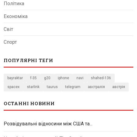
Політика
Економіка
Світ
Спорт
ПОПУЛЯРНІ ТЕГИ
bayraktar
f-35
g20
iphone
navi
shahed-136
spacex
starlink
taurus
telegram
австралія
австрія
ОСТАННІ НОВИНИ
Розвідувальні відносини між США та...