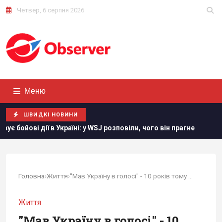
Четвер, 6 серпня 2026
Меню
ШВИДКІ НОВИНИ
J розповіли, чого він прагне
Швеція передасть Україні суд
Головна
›
Життя
›
"Мав Україну в голосі" - 10 років тому загинув...
Життя
"Мав Україну в голосі" - 10