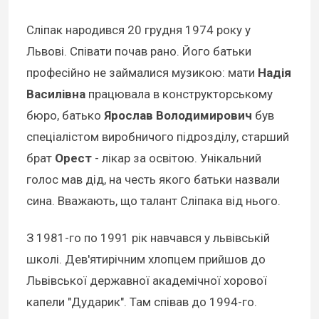
Сліпак народився 20 грудня 1974 року у
Львові. Співати почав рано. Його батьки
професійно не займалися музикою: мати
Надія
Василівна
працювала в конструкторському
бюро, батько
Ярослав Володимирович
був
спеціалістом виробничого підрозділу, старший
брат
Орест
- лікар за освітою. Унікальний
голос мав дід, на честь якого батьки назвали
сина. Вважають, що талант Сліпака від нього.
З 1981-го по 1991 рік навчався у львівській
школі. Дев'ятирічним хлопцем прийшов до
Львівської державної академічної хорової
капели "Дударик". Там співав до 1994-го.