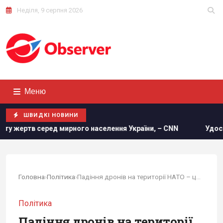
Неділя, 9 серпня 2026
Меню
ШВИДКІ НОВИНИ
аселення України, – CNN
Удосконалені "Герані" ворога: е
Головна
›
Політика
›
Падіння дронів на території НАТО – це ціна,...
Політика
Падіння дронів на території