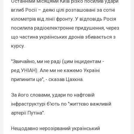
Останніми місяцями Київ різко посилив удари
вглиб Росії – деякі цілі розташовані за сотні
кілометрів від лінії фронту. У відповідь Росія
посилила радіоелектронне придушення, через
що частина українських дронів збивається з
курсу.
"Звичайно, ми не раді (цим інцидентам -
ред.УНІАН). Але ми не кажемо Україні
припинити це", - сказав Цахкна.
За його словами, удари по нафтовій
інфраструктурі б'ють по "життєво важливій
артерії Путіна".
Нещодавно нерозірваний український