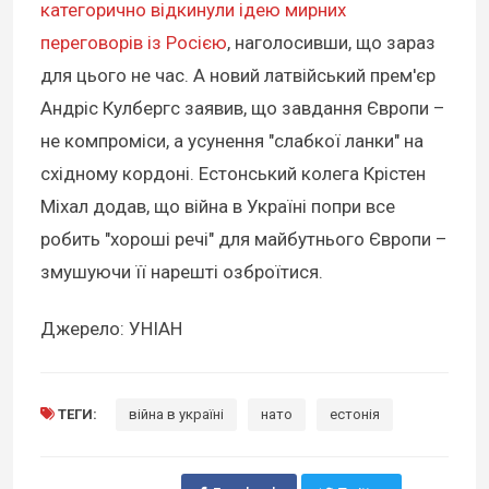
категорично відкинули ідею мирних
переговорів із Росією
, наголосивши, що зараз
для цього не час. А новий латвійський прем'єр
Андріс Кулбергс заявив, що завдання Європи –
не компроміси, а усунення "слабкої ланки" на
східному кордоні. Естонський колега Крістен
Міхал додав, що війна в Україні попри все
робить "хороші речі" для майбутнього Європи –
змушуючи її нарешті озброїтися.
Джерело: УНІАН
ТЕГИ:
війна в україні
нато
естонія