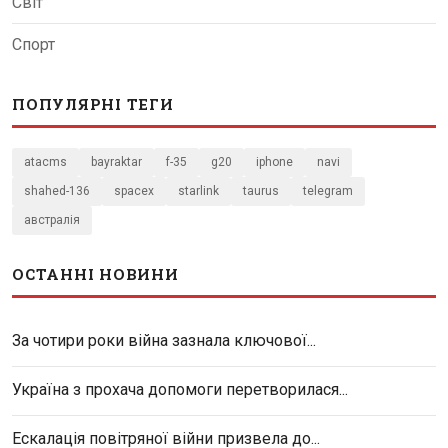
Світ
Спорт
ПОПУЛЯРНІ ТЕГИ
atacms
bayraktar
f-35
g20
iphone
navi
shahed-136
spacex
starlink
taurus
telegram
австралія
ОСТАННІ НОВИНИ
За чотири роки війна зазнала ключової...
Україна з прохача допомоги перетворилася...
Ескалація повітряної війни призвела до...