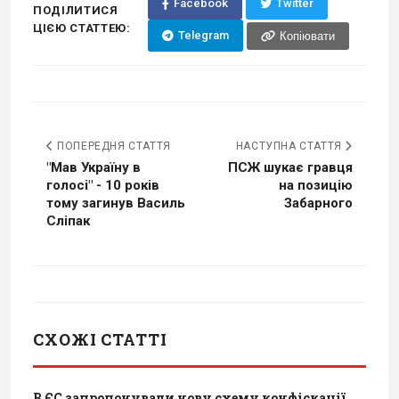
Facebook
Twitter
ПОДІЛИТИСЯ
ЦІЄЮ СТАТТЕЮ:
Telegram
Копіювати
ПОПЕРЕДНЯ СТАТТЯ
НАСТУПНА СТАТТЯ
"Мав Україну в
ПСЖ шукає гравця
голосі" - 10 років
на позицію
тому загинув Василь
Забарного
Сліпак
СХОЖІ СТАТТІ
В ЄС запропонували нову схему конфіскації