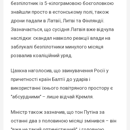
безпілотник із 5-кілограмовою боєголовкою
знайшли просто в естонському полі, також
дрони падали в Латвії, Литві та Фінляндії.
Зазначається, що сусідня Латвія вже відчула
наслідки: скандал навколо реакції влади на
заблукалі безпілотники минулого місяця
розвалив коаліційний уряд.
Цахкна наголосив, що звинувачення Росії у
причетності країн Балтії до ударів і
використанні їхнього повітряного простору є
"абсурдними" – лише відчай Кремля.
Міністр також зазначив, що тон Путіна за
останні два з половиною місяці змінився – він
"вже не такий оптимістичний", і головною