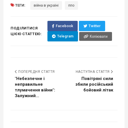
ТЕГИ:
війна в україні
ппо
Facebook
Twitter
ПОДІЛИТИСЯ
ЦІЄЮ СТАТТЕЮ:
Telegram
Копіювати
ПОПЕРЕДНЯ СТАТТЯ
НАСТУПНА СТАТТЯ
"Небезпечне і
Повітряні сили
неправильне
збили російський
тлумачення війни":
бойовий літак
Залужний...