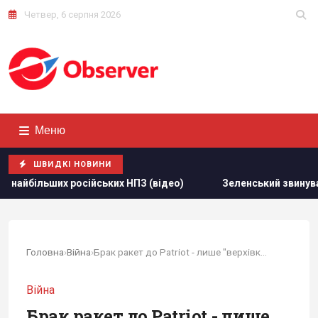
Четвер, 6 серпня 2026
Меню
ШВИДКІ НОВИНИ
о)
Зеленський звинуватив партнерів у "жахливих жертвах"
Головна
›
Війна
›
Брак ракет до Patriot - лише "верхівка...
Війна
Брак ракет до Patriot - лише