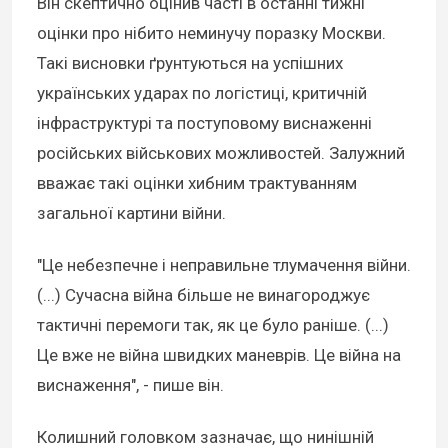
Він скептично оцінив часті в останні тижні
оцінки про нібито неминучу поразку Москви.
Такі висновки ґрунтуються на успішних
українських ударах по логістиці, критичній
інфраструктурі та поступовому виснаженні
російських військових можливостей. Залужний
вважає такі оцінки хибним трактуванням
загальної картини війни.
"Це небезпечне і неправильне тлумачення війни.
(...) Сучасна війна більше не винагороджує
тактичні перемоги так, як це було раніше. (...)
Це вже не війна швидких маневрів. Це війна на
виснаження", - пише він.
Колишний головком зазначає, що нинішній