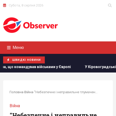
Субота, 8 серпня 2026
Меню
ШВИДКІ НОВИНИ
вав військами у Європі
У Кіровоградській області розби
Головна
›
Війна
›
"Небезпечне і неправильне тлумачення війни":...
Війна
"Небезпечне і неправильне