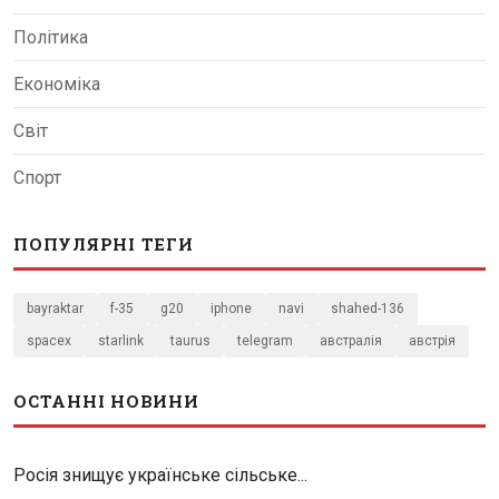
Політика
Економіка
Світ
Спорт
ПОПУЛЯРНІ ТЕГИ
bayraktar
f-35
g20
iphone
navi
shahed-136
spacex
starlink
taurus
telegram
австралія
австрія
ОСТАННІ НОВИНИ
Росія знищує українське сільське...