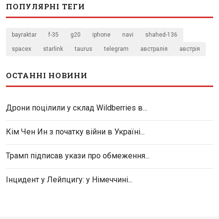
ПОПУЛЯРНІ ТЕГИ
bayraktar
f-35
g20
iphone
navi
shahed-136
spacex
starlink
taurus
telegram
австралія
австрія
ОСТАННІ НОВИНИ
Дрони поцілили у склад Wildberries в...
Кім Чен Ин з початку війни в Україні...
Трамп підписав укази про обмеження...
Інцидент у Лейпцигу: у Німеччині...