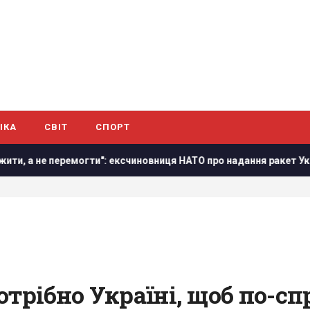
ІКА
СВІТ
СПОРТ
перемогти": ексчиновниця НАТО про надання ракет Україні
отрібно Україні, щоб по-