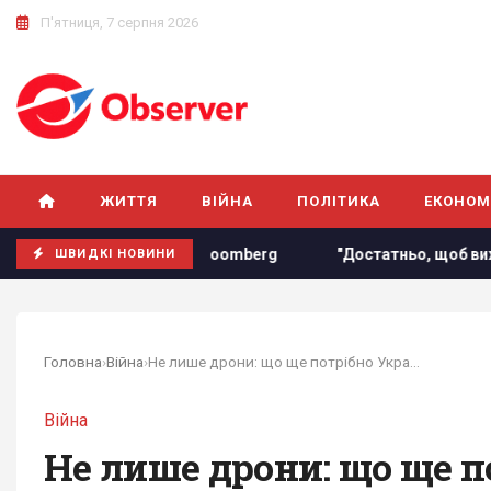
П'ятниця, 7 серпня 2026
ЖИТТЯ
ВІЙНА
ПОЛІТИКА
ЕКОНОМ
итаєм та РФ, - Bloomberg
"Достатньо, щоб вижити, а не 
ШВИДКІ НОВИНИ
Головна
›
Війна
›
Не лише дрони: що ще потрібно Україні, щоб...
Війна
Не лише дрони: що ще п