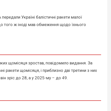
 передали Україні балістичні ракети малої
 до того ж іноді мав обмеження щодо їхнього
яких щомісяця зростав, повідомило видання. За
ні ракети щомісяця, і приблизно дві третини з них
ін зріс до 28, а у 2025-му – до 49.