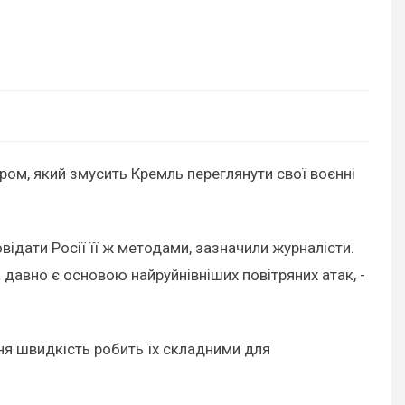
ором, який змусить Кремль переглянути свої воєнні
відати Росії її ж методами, зазначили журналісти.
а давно є основою найруйнівніших повітряних атак, -
їхня швидкість робить їх складними для