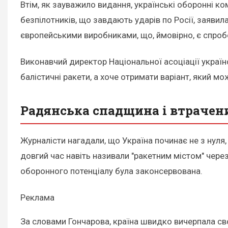
Втім, як зауважило видання, українські оборонні ко
безпілотників, що завдають ударів по Росії, заявил
європейськими виробниками, що, ймовірно, є спроб
Виконавчий директор Національної асоціації українс
балістичні ракети, а хоче отримати варіант, який 
Радянська спадщина і втрачен
Журналісти нагадали, що Україна починає не з нул
довгий час навіть називали "ракетним містом" чере
оборонного потенціалу була законсервована.
Реклама
За словами Гончарова, країна швидко вичерпала св