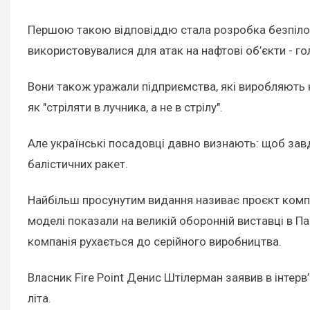
Першою такою відповіддю стала розробка безпілотник
використовувалися для атак на нафтові об’єкти - г
Вони також уражали підприємства, які виробляють к
як "стріляти в лучника, а не в стрілу".
Але українські посадовці давно визнають: щоб завда
балістичних ракет.
Найбільш просунутим видання називає проєкт компані
моделі показали на великій оборонній виставці в 
компанія рухається до серійного виробництва.
Власник Fire Point Денис Штілерман заявив в інтерв
літа.