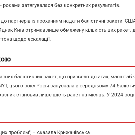
 - роками затягувалася без конкретних результатів.
до партнерів із проханням надати балістичні ракети. США
 Однак Київ отримав лише обмежену кількість цих ракет,
тона щодо ескалації.
кою
асних балістичних ракет, що призвело до атак, масштаб 
NYT, цього року Росія запускала в середньому 74 балістич
азник становив лише шість ракет на місяць. У 2024 році в
 цих проблем", – сказала Крижанівська.