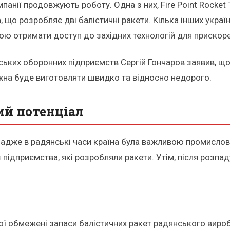
мпанії продовжують роботу. Одна з них, Fire Point Rocket
а, що розробляє дві балістичні ракети. Кілька інших укра
ою отримати доступ до західних технологій для прискоре
ьких оборонних підприємств Сергій Гончаров заявив, що У
можна буде виготовляти швидко та відносно недорого.
ий потенціал
я, адже в радянські часи країна була важливою промисло
з підприємства, які розробляли ракети. Утім, після розп
ої обмежені запаси балістичних ракет радянського вироб