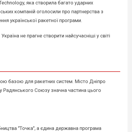
 Technology, яка створила багато ударних
їнських компаній оголосили про партнерства з
ння української ракетної програми.
країна не прагне створити найсучасніші у світі
вою базою для ракетних систем. Місто Дніпро
аду Радянського Союзу значна частина цього
ництва "Точка", а єдина державна програма