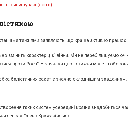
отні винищувачі (фото)
алістикою
станніми тижнями заявляють, що країна активно працює 
о змінить характер цієї війни. Ми не перебільшуємо очі
атися проти Росії", – заявляв цього тижня міністр оборо
обка балістичних ракет є значно складнішим завданням,
я створення таких систем усередині країни знадобиться час
ьних справ Олена Крижанівська.