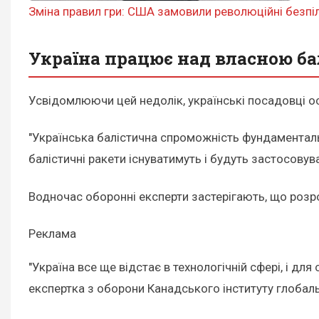
Зміна правил гри: США замовили революційні безпіл
Україна працює над власною б
Усвідомлюючи цей недолік, українські посадовці о
"Українська балістична спроможність фундаментальн
балістичні ракети існуватимуть і будуть застосовув
Водночас оборонні експерти застерігають, що розр
Реклама
"Україна все ще відстає в технологічній сфері, і дл
експертка з оборони Канадського інституту глобал