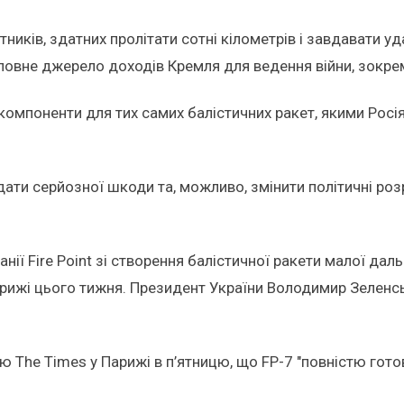
ів, здатних пролітати сотні кілометрів і завдавати ударі
оловне джерело доходів Кремля для ведення війни, зокрем
омпоненти для тих самих балістичних ракет, якими Росія
ти серйозної шкоди та, можливо, змінити політичні розра
ї Fire Point зі створення балістичної ракети малої дальн
Парижі цього тижня. Президент України Володимир Зеленс
’ю The Times у Парижі в п’ятницю, що FP-7 "повністю гото