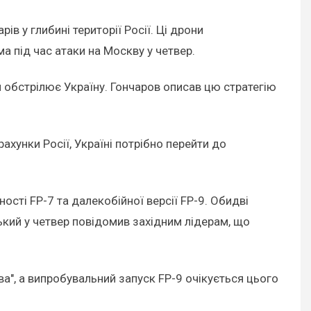
в у глибині території Росії. Ці дрони
а під час атаки на Москву у четвер.
 обстрілює Україну. Гончаров описав цю стратегію
хунки Росії, Україні потрібно перейти до
ості FP-7 та далекобійної версії FP-9. Обидві
ький у четвер повідомив західним лідерам, що
ва", а випробувальний запуск FP-9 очікується цього