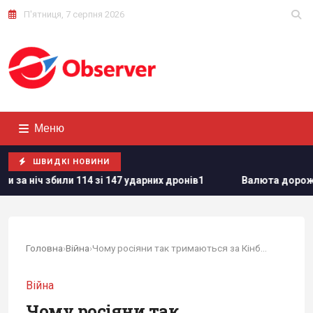
П'ятниця, 7 серпня 2026
Меню
ШВИДКІ НОВИНИ
и 114 зі 147 ударних дронів1
Валюта дорожчає перед вихід
Головна
›
Війна
›
Чому росіяни так тримаються за Кінбурнську...
Війна
Чому росіяни так