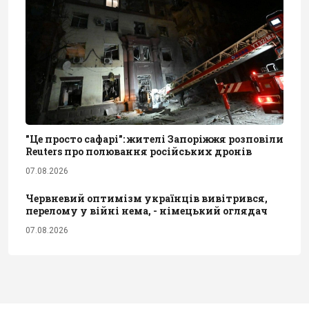
"Це просто сафарі": жителі Запоріжжя розповіли
Reuters про полювання російських дронів
07.08.2026
Червневий оптимізм українців вивітрився,
перелому у війні нема, - німецький оглядач
07.08.2026