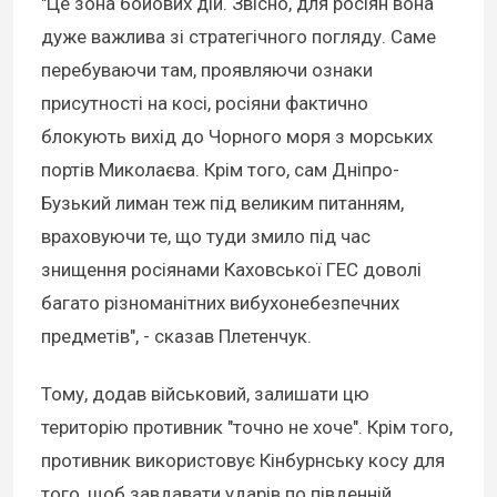
"Це зона бойових дій. Звісно, для росіян вона
дуже важлива зі стратегічного погляду. Саме
перебуваючи там, проявляючи ознаки
присутності на косі, росіяни фактично
блокують вихід до Чорного моря з морських
портів Миколаєва. Крім того, сам Дніпро-
Бузький лиман теж під великим питанням,
враховуючи те, що туди змило під час
знищення росіянами Каховської ГЕС доволі
багато різноманітних вибухонебезпечних
предметів", - сказав Плетенчук.
Тому, додав військовий, залишати цю
територію противник "точно не хоче". Крім того,
противник використовує Кінбурнську косу для
того, щоб завдавати ударів по південній