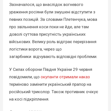
Зазначалося, що внаслідок вогневого
ураження росіяни були змушені відступити з
певних позицій. За словами Плетенчука, мова
про звільнення коси поки не йде, але там
доволі суттєва присутність українських
військових. Велику роль відіграє перерізання
логістики ворога, через що
загарбники відчувають відповідні проблеми.
У Силах оборони Півдня України 29 червня
повідомили, що
окупанти отримали наказ
терміново замінити український прапор на
російський триколор. Також противник очікує
на косі підкріплення.