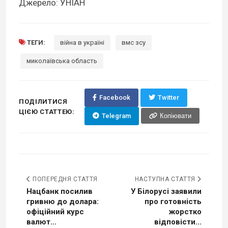
Джерело: УНІАН
ТЕГИ:
війна в україні
вмс зсу
миколаївська область
Facebook
Twitter
ПОДІЛИТИСЯ
ЦІЄЮ СТАТТЕЮ:
Telegram
Копіювати
ПОПЕРЕДНЯ СТАТТЯ
НАСТУПНА СТАТТЯ
Нацбанк посилив
У Білорусі заявили
гривню до долара:
про готовність
офіційний курс
жорстко
валют...
відповісти...