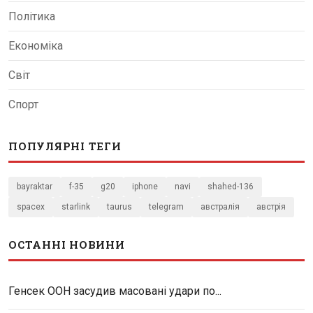
Політика
Економіка
Світ
Спорт
ПОПУЛЯРНІ ТЕГИ
bayraktar
f-35
g20
iphone
navi
shahed-136
spacex
starlink
taurus
telegram
австралія
австрія
ОСТАННІ НОВИНИ
Генсек ООН засудив масовані удари по...