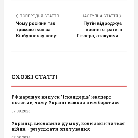
ПОПЕРЕДНЯ СТАТТЯ
НАСТУПНА СТАТТЯ
Чому росіяни так
Путін відроджує
тримаються за
воєнні стратегії
Кінбурнську косу:...
Гітлера, атакуючи...
СХОЖІ СТАТТІ
РФ нарощує випуск "Іскандерів": експерт
пояснив, чому Україні важко з цим боротися
07.08.2026
Українці висловили думку, коли закінчиться
війна, - результати опитування
07.08.2026