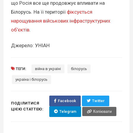
що Росія все ще продовжує впливати на
Білорусь. На її території
фіксується
нарощування військових інфраструктурних
об’єктів
.
Джерело: УНІАН
ТЕГИ:
війна в україні
білорусь
україна і білорусь
Facebook
Twitter
ПОДІЛИТИСЯ
ЦІЄЮ СТАТТЕЮ:
Telegram
Копіювати