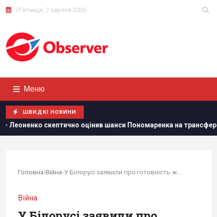
П'ятниця, 7 серпня 2026
Меню
ШВИДКІ НОВИНИ
о скептично оцінив шанси Пономаренка на трансфер до топ-клубу
Головна
›
Війна
›
У Білорусі заявили про готовність жорстко...
Війна
У Білорусі заявили про