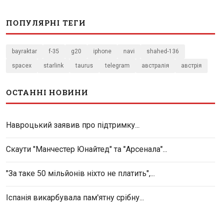
ПОПУЛЯРНІ ТЕГИ
bayraktar
f-35
g20
iphone
navi
shahed-136
spacex
starlink
taurus
telegram
австралія
австрія
ОСТАННІ НОВИНИ
Навроцький заявив про підтримку...
Скаути "Манчестер Юнайтед" та "Арсенала"...
"За таке 50 мільйонів ніхто не платить",...
Іспанія викарбувала пам'ятну срібну...