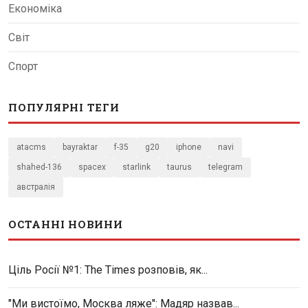
Економіка
Світ
Спорт
ПОПУЛЯРНІ ТЕГИ
atacms
bayraktar
f-35
g20
iphone
navi
shahed-136
spacex
starlink
taurus
telegram
австралія
ОСТАННІ НОВИНИ
Ціль Росії №1: The Times розповів, як...
"Ми вистоїмо, Москва ляже": Мадяр назвав...