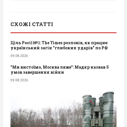
СХОЖІ СТАТТІ
Ціль Росії №1: The Times розповів, як працює
український загін "глибоких ударів" по РФ
09.08.2026
"Ми вистоїмо, Москва ляже": Мадяр назвав 5
умов завершення війни
09.08.2026