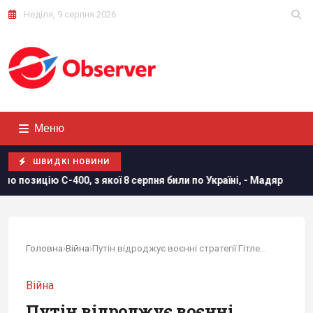
Неділя, 9 серпня 2026
Меню
ШВИДКІ НОВИНИ
 якої 8 серпня били по Україні, - Мадяр
Дві океанічні ан
Головна
›
Війна
›
Путін відроджує воєнні стратегії Гітлера,...
Війна
Путін відроджує воєнні