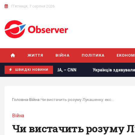
П'ятниця, 7 серпня 2026
ЖИТТЯ
ВІЙНА
ПОЛІТИКА
ЕКОНОМ
в зброї у США, – CNN
Українців здивували прогнозом на 
ШВИДКІ НОВИНИ
Головна
›
Війна
›
Чи вистачить розуму Лукашенку: експерт...
Війна
Чи вистачить розуму Л