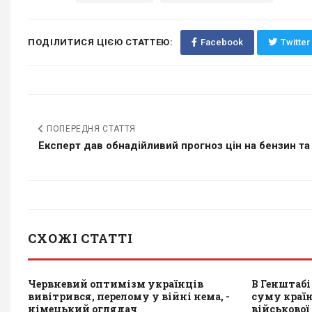
ПОДІЛИТИСЯ ЦІЄЮ СТАТТЕЮ:
Facebook
Twitter
ПОПЕРЕДНЯ СТАТТЯ
Експерт дав обнадійливий прогноз цін на бензин та 
СХОЖІ СТАТТІ
Червневий оптимізм українців
В Генштабі
вивітрився, перелому у війні нема, -
суму країн
німецький оглядач
військової