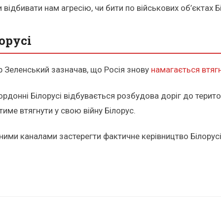
 відбивати нам агресію, чи бити по військових об’єктах Б
орусі
 Зеленський зазначав, що Росія знову
намагається втягн
икордонні Білорусі відбувається розбудова доріг до терит
име втягнути у свою війну Білорус.
ними каналами застерегти фактичне керівництво Білорус