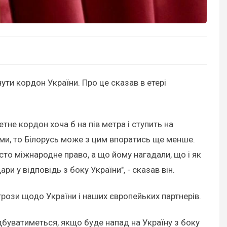
ути кордон України. Про це сказав в етері
не кордон хоча б на пів метра і ступить на
ами, то Білорусь може з цим впоратись ще менше.
осто міжнародне право, а що йому нагадали, що і як
и у відповідь з боку України", - сказав він.
грози щодо України і наших європейьких партнерів.
дбуватиметься, якщо буде напад на Україну з боку