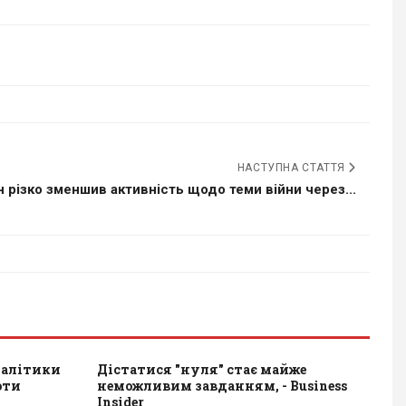
НАСТУПНА СТАТТЯ
н різко зменшив активність щодо теми війни через...
налітики
Дістатися "нуля" стає майже
оти
неможливим завданням, - Business
Insider