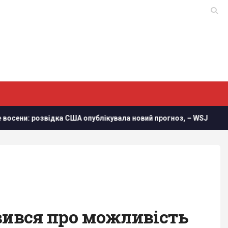
ка США опублікувала новий прогноз, – WSJ
Втрати росіян
вився про можливість