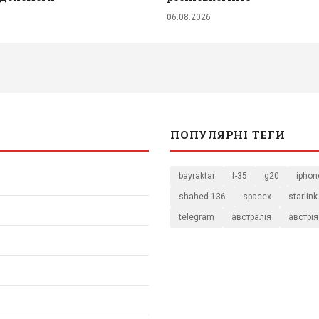
06.08.2026
ПОПУЛЯРНІ ТЕГИ
bayraktar
f-35
g20
iphon
shahed-136
spacex
starlink
telegram
австралія
австрія