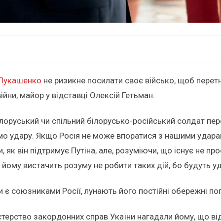
Лукашенко
не ризикне посилати своє військо, щоб перетн
ійни, майор у відставці Олексій Гетьман.
оруський чи спільний білорусько-російський солдат перет
дамо удару. Якщо Росія не може впоратися з нашими удар
як він підтримує Путіна, але, розуміючи, що існує не пр
 йому вистачить розуму не робити таких дій, бо будуть удар
 є союзниками Росії, лунають його постійні обережні по
стерство закордонних справ Укаїни нагадали йому, що ві