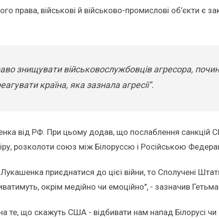
ого права, військові й військово-промислові об’єкти є за
раво знищувати військовослужбовців агресора, почин
гувати країна, яка зазнала агресії".
нка від РФ. При цьому додав, що послаблення санкцій США
ру, розколоти союз між Білоруссю і Російською Федераці
е Лукашенка приєднатися до цієї війни, то Сполучені Шт
иватимуть, окрім медійно чи емоційно", - зазначив Гетьма
а те, що скажуть США - відбивати нам напад Білорусі чи з