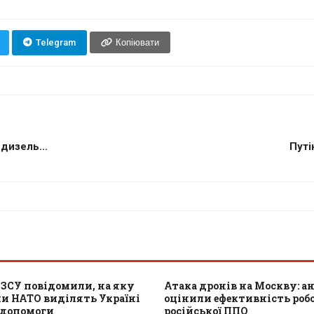
Telegram
Копіювати
дизель...
Путі
 ЗСУ повідомили, на яку
Атака дронів на Москву: а
и НАТО виділять Україні
оцінили ефективність роб
 допомоги
російської ППО