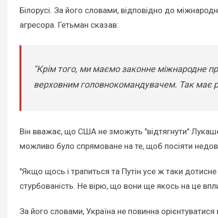
Білорусі. За його словами, відповідно до міжнародн
агресора. Гетьман сказав:
"Крім того, ми маємо законне міжнародне п
верховним головнокомандувачем. Так має реа
Він вважає, що США не зможуть "відтягнути" Лукаше
можливо було спрямоване на те, щоб посіяти недові
"Якщо щось і трапиться та Путін усе ж таки дотисн
стурбованість. Не вірю, що вони ще якось на це впл
За його словами, Україна не повинна орієнтуватися н