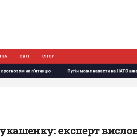
ІКА
СВІТ
СПОРТ
п'ятницю
Путін може напасти на НАТО вже восени: розвід
укашенку: експерт висло