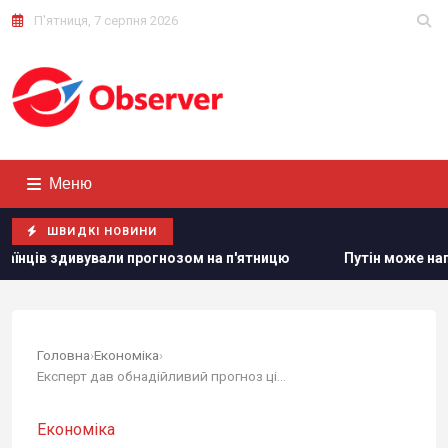
П'ятниця, 7 серпня 2026
Меню
ШВИДКІ НОВИНИ
 прогнозом на п'ятницю
Путін може напасти на НАТО вже
Головна
›
Економіка
›
Експерт дав обнадійливий прогноз цін на бензин...
Економіка