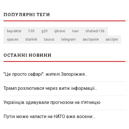
ПОПУЛЯРНІ ТЕГИ
bayraktar
f-35
g20
iphone
navi
shahed-136
spacex
starlink
taurus
telegram
австралія
австрія
ОСТАННІ НОВИНИ
"Це просто сафарі": жителі Запоріжжя...
Трамп розлютився через витік інформації...
Українців здивували прогнозом на п'ятницю
Путін може напасти на НАТО вже восени:...