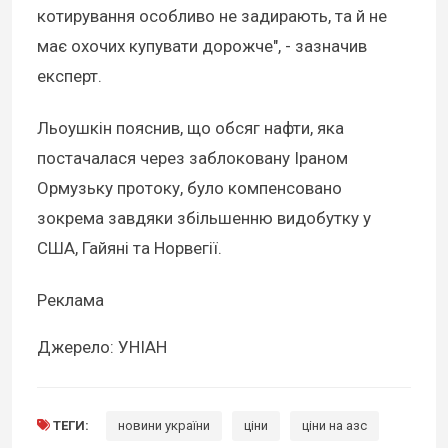
котирування особливо не задирають, та й не
має охочих купувати дорожче", - зазначив
експерт.
Льоушкін пояснив, що обсяг нафти, яка
постачалася через заблоковану Іраном
Ормузьку протоку, було компенсовано
зокрема завдяки збільшенню видобутку у
США, Гайяні та Норвегії.
Реклама
Джерело: УНІАН
ТЕГИ:
новини україни
ціни
ціни на азс