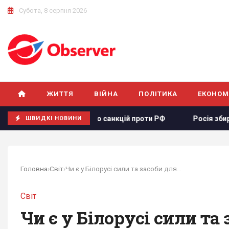
Субота, 8 серпня 2026
ЖИТТЯ
ВІЙНА
ПОЛІТИКА
ЕКОНОМ
ту щодо санкцій проти РФ
Росія збирається остаточно ан
ШВИДКІ НОВИНИ
Головна
›
Світ
›
Чи є у Білорусі сили та засоби для...
Світ
Чи є у Білорусі сили та