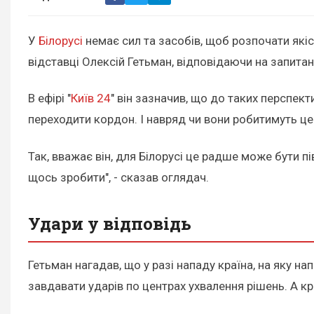
У
Білорусі
немає сил та засобів, щоб розпочати якіс
відставці Олексій Гетьман, відповідаючи на запита
В ефірі "
Київ 24
" він зазначив, що до таких перспект
переходити кордон. І навряд чи вони робитимуть це в
Так, вважає він, для Білорусі це радше може бути п
щось зробити", - сказав оглядач.
Удари у відповідь
Гетьман нагадав, що у разі нападу країна, на яку н
завдавати ударів по центрах ухвалення рішень. А 