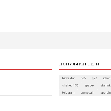
ПОПУЛЯРНІ ТЕГИ
bayraktar
f-35
g20
iphon
shahed-136
spacex
starlink
telegram
австралія
австрія