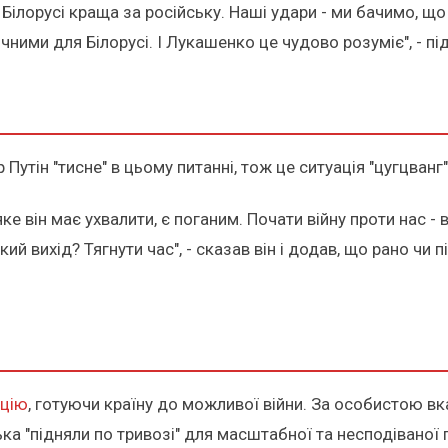
Білорусі краща за російську. Наші удари - ми бачимо, що
ічними для Білорусі. І Лукашенко це чудово розуміє", - п
утін "тисне" в цьому питанні, тож це ситуація "цугцванг"
е він має ухвалити, є поганим. Почати війну проти нас - в
 Який вихід? Тягнути час", - сказав він і додав, що рано 
ацію
, готуючи країну до можливої війни. За особистою 
ка "підняли по тривозі" для масштабної та несподіваної 