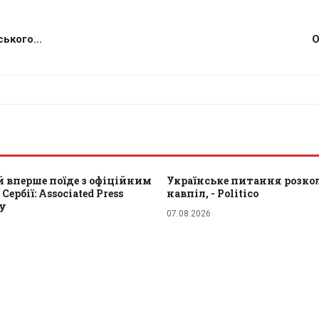
ького...
О
 вперше поїде з офіційним
Українське питання розкол
Сербії: Associated Press
навпіл, - Politico
ту
07.08.2026