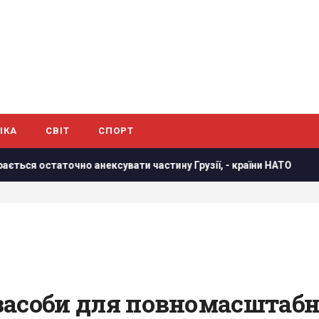
ІКА
СВІТ
СПОРТ
ексувати частину Грузії, - країни НАТО
В результаті атак
 засоби для повномасштабн