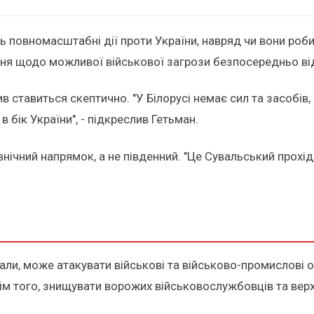
ь повномасштабні дії проти України, навряд чи вони роби
ння щодо можливої військової загрози безпосередньо від
ив ставиться скептично. "У Білорусі немає сил та засобів
 бік України", - підкреслив Гетьман.
івнічний напрямок, а не південний. "Це Сувальський прох
апали, може атакувати військові та військово-промислові 
крім того, знищувати ворожих військовослужбовців та ве