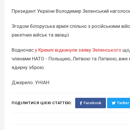
Президент України Володимир Зеленський наголосив,
Згодом білоруська армія спільно з російськими ві
ракетних військ та авіації.
Водночас
у Кремлі відкинули заяву Зеленського
щод
членами НАТО - Польщею, Литвою та Латвією, вже н
ядерну зброю.
Джерело: УНІАН
ПОДІЛИТИСЯ ЦІЄЮ СТАТТЕЮ:
Facebook
Twitter