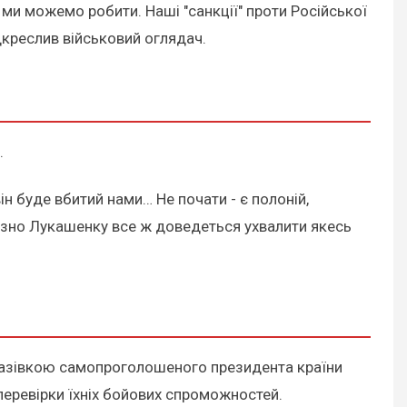
 ми можемо робити. Наші "санкції" проти Російської
ідкреслив військовий оглядач.
.
ін буде вбитий нами… Не почати - є полоній,
чи пізно Лукашенку все ж доведеться ухвалити якесь
вказівкою самопроголошеного президента країни
перевірки їхніх бойових спроможностей.