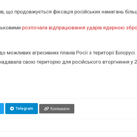
 що продовжується фіксація російських намагань більшог
йськовими
розпочала відпрацювання ударів ядерною збр
о можливих агресивних планів Росії з території Білорусі.
адавала свою територію для російського вторгнення у 20
Telegram
Копіювати