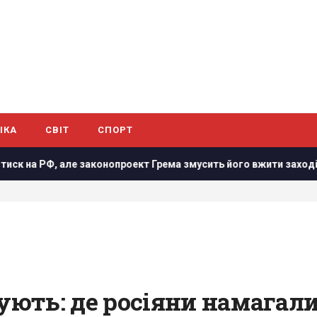
ІКА
СВІТ
СПОРТ
конопроект Грема змусить його вжити заходів, - WSJ
Зе
ють: де росіяни намагал