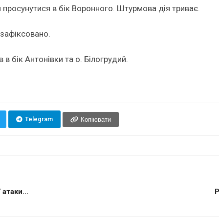
просунутися в бік Воронного. Штурмова дія триває.
 зафіксовано.
в бік Антонівки та о. Білогрудий.
Telegram
Копіювати
атаки...
Р