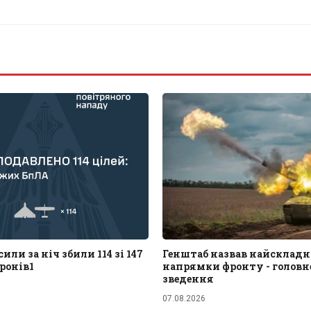
или за ніч збили 114 зі 147
Генштаб назвав найскладн
ронів1
напрямки фронту - головне
зведення
07.08.2026