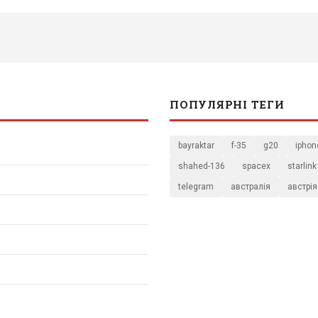
ПОПУЛЯРНІ ТЕГИ
bayraktar
f-35
g20
iphon
shahed-136
spacex
starlink
telegram
австралія
австрія