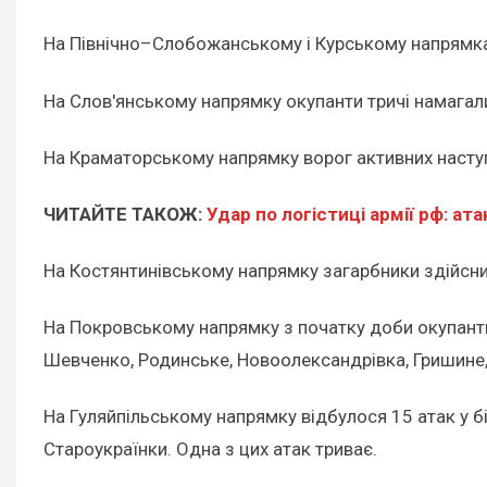
На Північно–Слобожанському і Курському напрямках 
На Слов'янському напрямку окупанти тричі намагал
На Краматорському напрямку ворог активних наступ
ЧИТАЙТЕ ТАКОЖ:
Удар по логістиці армії рф: ат
На Костянтинівському напрямку загарбники здійснили 
На Покровському напрямку з початку доби окупанти 
Шевченко, Родинське, Новоолександрівка, Гришине, 
На Гуляйпільському напрямку відбулося 15 атак у бі
Староукраїнки. Одна з цих атак триває.