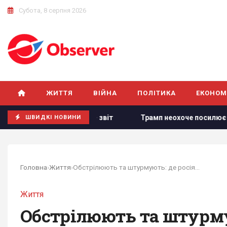
Субота, 8 серпня 2026
ЖИТТЯ
ВІЙНА
ПОЛІТИКА
ЕКОНОМ
 ракет, - звіт
Трамп неохоче посилює тиск на РФ, але за
ШВИДКІ НОВИНИ
Головна
›
Життя
›
Обстрілюють та штурмують: де росіяни...
Життя
Обстрілюють та штурму