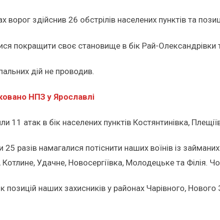
ворог здійснив 26 обстрілів населених пунктів та позиц
ися покращити своє становище в бік Рай-Олександрівки т
альних дій не проводив.
аковано НПЗ у Ярославлі
11 атак в бік населених пунктів Костянтинівка, Плещіївка,
25 разів намагалися потіснити наших воїнів із займаних 
Котлине, Удачне, Новосергіївка, Молодецьке та Філія. Чо
к позицій наших захисників у районах Чарівного, Нового 