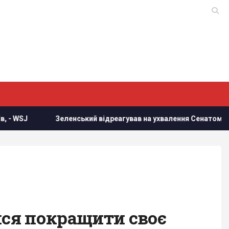
ленський відреагував на ухвалення Сенатом США законопроєкт
ися покращити своє