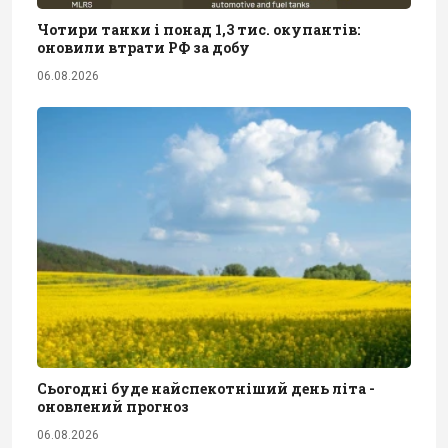
Чотири танки і понад 1,3 тис. окупантів:
оновили втрати РФ за добу
06.08.2026
Сьогодні буде найспекотніший день літа -
оновлений прогноз
06.08.2026