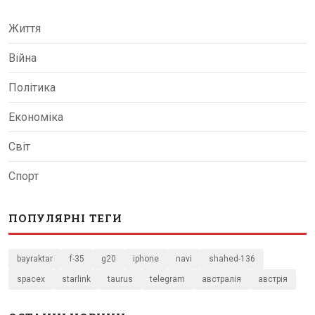
Життя
Війна
Політика
Економіка
Світ
Спорт
ПОПУЛЯРНІ ТЕГИ
bayraktar
f-35
g20
iphone
navi
shahed-136
spacex
starlink
taurus
telegram
австралія
австрія