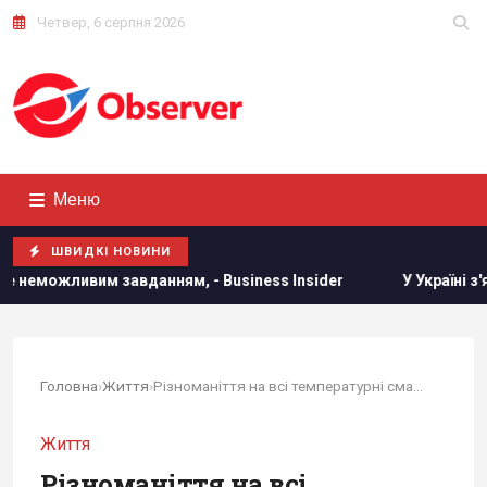
Четвер, 6 серпня 2026
Меню
ШВИДКІ НОВИНИ
ням, - Business Insider
У Україні з'явиться нове свято: 
Головна
›
Життя
›
Різноманіття на всі температурні смаки: якої...
Життя
Різноманіття на всі