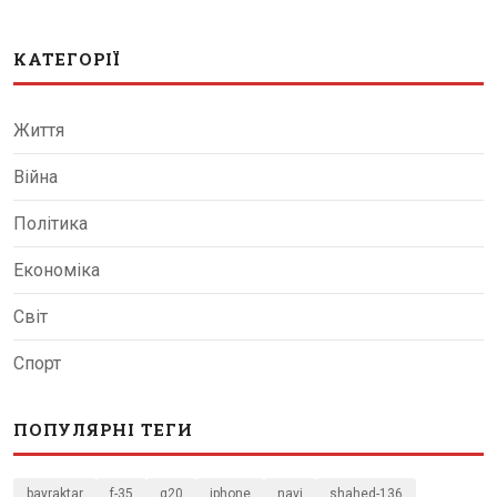
КАТЕГОРІЇ
Життя
Війна
Політика
Економіка
Світ
Спорт
ПОПУЛЯРНІ ТЕГИ
bayraktar
f-35
g20
iphone
navi
shahed-136