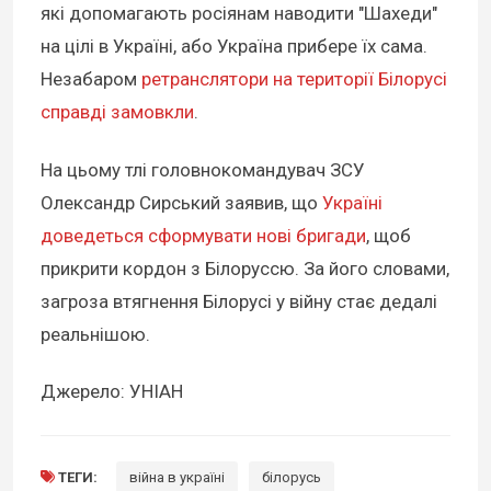
які допомагають росіянам наводити "Шахеди"
на цілі в Україні, або Україна прибере їх сама.
Незабаром
ретранслятори на території Білорусі
справді замовкли
.
На цьому тлі головнокомандувач ЗСУ
Олександр Сирський заявив, що
Україні
доведеться сформувати нові бригади
, щоб
прикрити кордон з Білоруссю. За його словами,
загроза втягнення Білорусі у війну стає дедалі
реальнішою.
Джерело: УНІАН
ТЕГИ:
війна в україні
білорусь