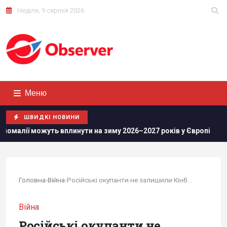
Неділя, 9 серпня 2026
Меню
ШВИДКІ НОВИНИ
вплинути на зиму 2026–2027 років у Європі
Росіяни просу
Головна
›
Війна
›
Російські окупанти не залишили Кінбурнську...
Війна
Російські окупанти не