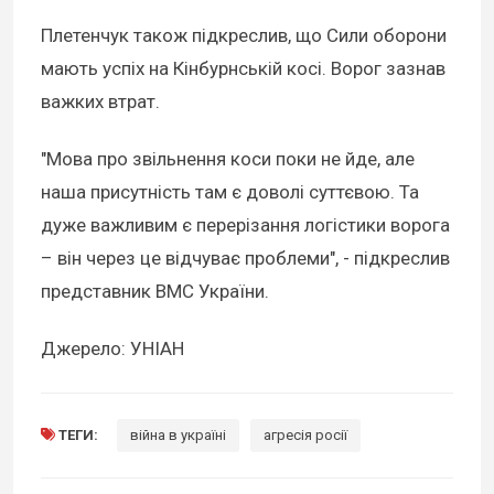
Плетенчук також підкреслив, що Сили оборони
мають успіх на Кінбурнській косі. Ворог зазнав
важких втрат.
"Мова про звільнення коси поки не йде, але
наша присутність там є доволі суттєвою. Та
дуже важливим є перерізання логістики ворога
– він через це відчуває проблеми", - підкреслив
представник ВМС України.
Джерело: УНІАН
ТЕГИ:
війна в україні
агресія росії