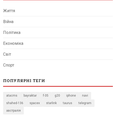
Життя
Війна
Політика
Економіка
Світ
Спорт
ПОПУЛЯРНІ ТЕГИ
atacms
bayraktar
f-35
g20
iphone
navi
shahed-136
spacex
starlink
taurus
telegram
австралія