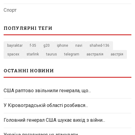
Спорт
ПОПУЛЯРНІ ТЕГИ
bayraktar
f-35
g20
iphone
navi
shahed-136
spacex
starlink
taurus
telegram
австралія
австрія
ОСТАННІ НОВИНИ
США раптово звільнили генерала, що...
У Кіровоградській області розбився...
Головний генерал США шукає вихід з війни...
Україна погодилася не атакувати...