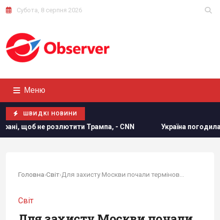
Субота, 8 серпня 2026
Меню
ШВИДКІ НОВИНИ
лютити Трампа, - CNN
Україна погодилася не атакувати не
Головна
›
Світ
›
Для захисту Москви почали терміново шукати...
Світ
Для захисту Москви почали