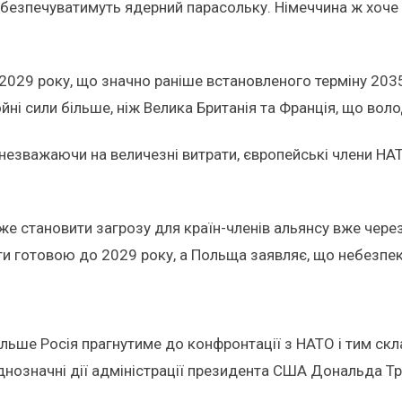
езпечуватимуть ядерний парасольку. Німеччина ж хоче пе
2029 року, що значно раніше встановленого терміну 2035 
йні сили більше, ніж Велика Британія та Франція, що вол
, незважаючи на величезні витрати, європейські члени НА
же становити загрозу для країн-членів альянсу вже через
ути готовою до 2029 року, а Польща заявляє, що небезпе
ьше Росія прагнутиме до конфронтації з НАТО і тим скл
днозначні дії адміністрації президента США Дональда Т