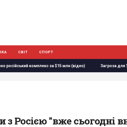
ІКА
СВІТ
СПОРТ
ий комплекс за $15 млн (відео)
Загроза для України: жур
 з Росією "вже сьогодні в