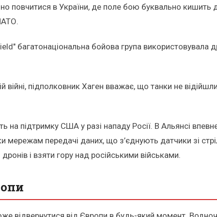
бно повчитися в України, де поле бою буквально кишить 
НАТО.
hield" багатонаціональна бойова група використовувала 
 війні, підполковник Хаген вважає, що танки не відійшли
на підтримку США у разі нападу Росії. В Альянсі впевнені
вдяки мережам передачі даних, що з’єднують датчики зі с
дронів і взяти гору над російськими військами.
ропи
оже відвернутися від Європи в будь-який момент. Водно