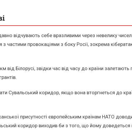
ві
же давно відчувають себе вразливими через невелику чисе
 з частими провокаціями з боку Росії, зокрема кіберата
м від Білорусі, звідки час від часу до країни залетають 
рантів.
зати Сувальський коридор, якщо вона вторгнеться до кра
канської присутності європейським країнам НАТО довод
льський коридор виходив би з того, що йому доведеться в