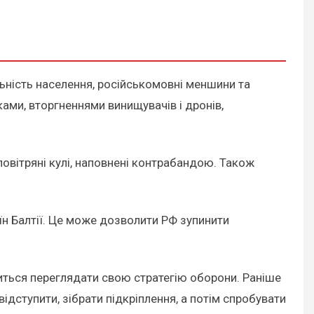
льність населення, російськомовні меншини та
ками, вторгненнями винищувачів і дронів,
повітряні кулі, наповнені контрабандою. Також
їн Балтії. Це може дозволити РФ зупинити
иться переглядати свою стратегію оборони. Раніше
ідступити, зібрати підкріплення, а потім спробувати