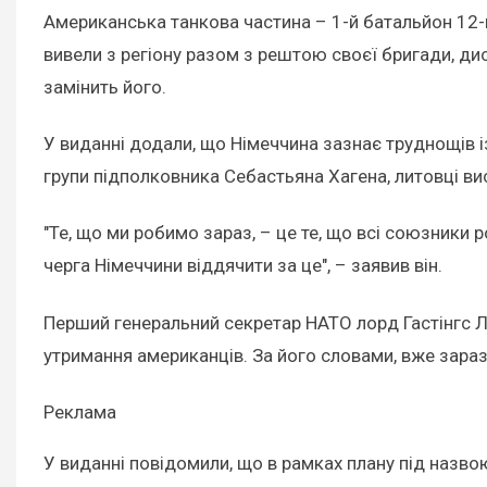
Американська танкова частина – 1-й батальйон 12-го
вивели з регіону разом з рештою своєї бригади, ди
замінить його.
У виданні додали, що Німеччина зазнає труднощів 
групи підполковника Себастьяна Хагена, литовці в
"Те, що ми робимо зараз, – це те, що всі союзники р
черга Німеччини віддячити за це", – заявив він.
Перший генеральний секретар НАТО лорд Гастінгс Л
утримання американців. За його словами, вже зараз
Реклама
У виданні повідомили, що в рамках плану під назво