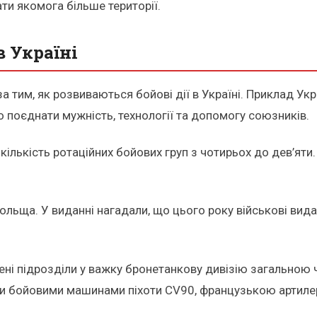
ти якомога більше території.
в Україні
 тим, як розвиваються бойові дії в Україні. Приклад Укр
но поєднати мужність, технології та допомогу союзників.
ількість ротаційних бойових груп з чотирьох до дев’яти. 
Польща. У виданні нагадали, що цього року військові вида
ені підрозділи у важку бронетанкову дивізію загальною 
и бойовими машинами піхоти CV90, французькою артиле