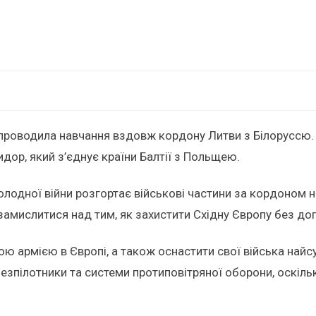
проводила навчання вздовж кордону Литви з Білоруссю. М
дор, який з’єднує країни Балтії з Польщею.
олодної війни розгортає військові частини за кордоном н
 замислитися над тим, як захистити Східну Європу без д
ою армією в Європі, а також оснастити свої війська най
езпілотники та системи протиповітряної оборони, оскільк