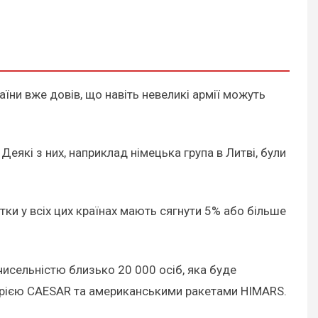
аїни вже довів, що навіть невеликі армії можуть
Деякі з них, наприклад німецька група в Литві, були
тки у всіх цих країнах мають сягнути 5% або більше
чисельністю близько 20 000 осіб, яка буде
рією CAESAR та американськими ракетами HIMARS.