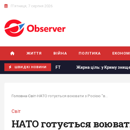
П'ятниця, 7 серпня 2026
ЖИТТЯ
ВІЙНА
ПОЛІТИКА
ЕКОНОМ
нових членів, - FT
Жирна ціль: у Криму знищено російськ
ШВИДКІ НОВИНИ
Головна
›
Світ
›
НАТО готується воювати з Росією "вже сьогодні...
Світ
НАТО готується воювати