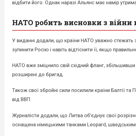
відбити його. Однак наразі Альянс має намір утрима
НАТО робить висновки з війни 
У виданні додали, що країни НАТО уважно стежать за
зупинити Росію і навіть відтіснити її, якщо правиль
НАТО вже зміцнило свій східний фланг, збільшивши к
розширені до бригад.
Також свої збройні сили посилили країни Балтії та 
від ВВП.
Журналісти додали, що Литва об’єднує свої розрізн
оснащена німецькими танками Leopard, шведським