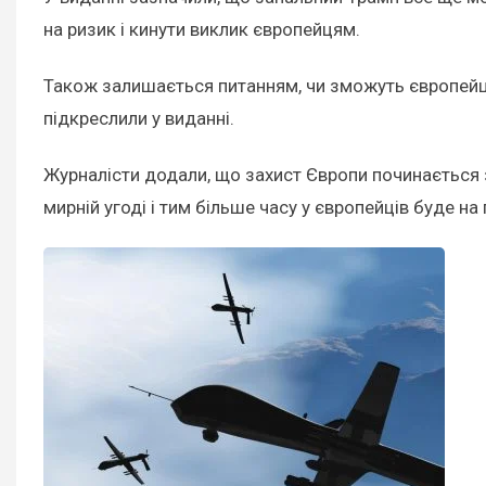
на ризик і кинути виклик європейцям.
Також залишається питанням, чи зможуть європейці з
підкреслили у виданні.
Журналісти додали, що захист Європи починається з
мирній угоді і тим більше часу у європейців буде на 