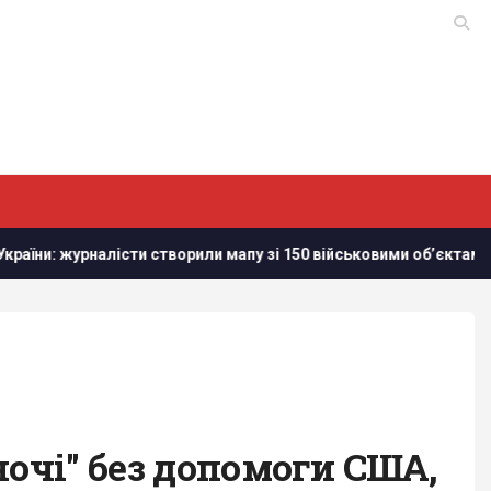
налісти створили мапу зі 150 військовими обʼєктам в Білорусі
ночі" без допомоги США,