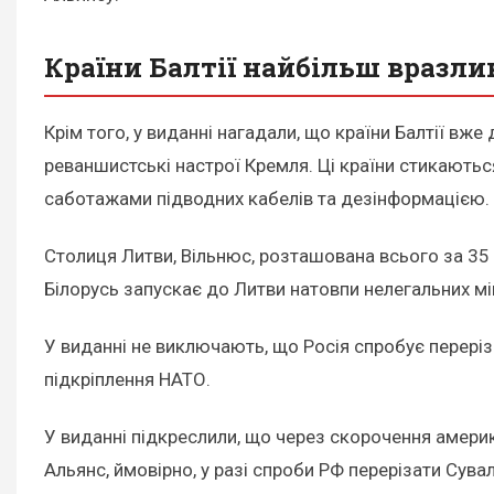
Країни Балтії найбільш вразли
Крім того, у виданні нагадали, що країни Балтії в
реваншистські настрої Кремля. Ці країни стикаються
саботажами підводних кабелів та дезінформацією.
Столиця Литви, Вільнюс, розташована всього за 35 к
Білорусь запускає до Литви натовпи нелегальних міг
У виданні не виключають, що Росія спробує перері
підкріплення НАТО.
У виданні підкреслили, що через скорочення амери
Альянс, ймовірно, у разі спроби РФ перерізати Сува