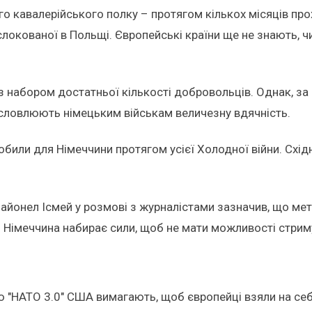
 кавалерійського полку – протягом кількох місяців прохо
слокованої в Польщі. Європейські країни ще не знають, ч
із набором достатньої кількості добровольців. Однак, з
исловлюють німецьким військам величезну вдячність.
обили для Німеччини протягом усієї Холодної війни. Східн
айонел Ісмей у розмові з журналістами зазначив, що ме
 Німеччина набирає сили, щоб не мати можливості стриму
ю "НАТО 3.0" США вимагають, щоб європейці взяли на себ