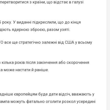
ретворитися з країни, що відстає в галузі
року. У виданні підкреслили, що до кінця
одіють ядерною зброєю, разом узяті.
ТО все ще стратегічно залежні від США у всьому
 кілька років після закінчення або скорочення
ка може настати й раніше.
адніше європейцям буде дати відсіч, вважають у
рампа можуть фатально оголити розкол усередині