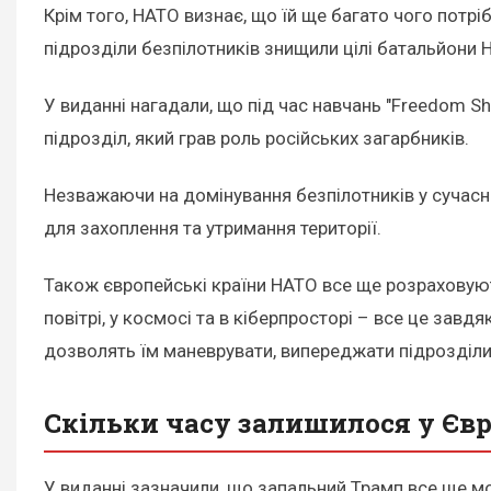
Крім того, НАТО визнає, що їй ще багато чого потрі
підрозділи безпілотників знищили цілі батальйони 
У виданні нагадали, що під час навчань "Freedom S
підрозділ, який грав роль російських загарбників.
Незважаючи на домінування безпілотників у сучасній
для захоплення та утримання території.
Також європейські країни НАТО все ще розраховують 
повітрі, у космосі та в кіберпросторі – все це за
дозволять їм маневрувати, випереджати підрозділи 
Скільки часу залишилося у Єв
У виданні зазначили, що запальний Трамп все ще м