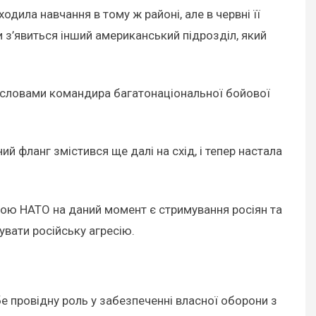
дила навчання в тому ж районі, але в червні її
и з’явиться інший американський підрозділ, який
а словами командира багатонаціональної бойової
ий фланг змістився ще далі на схід, і тепер настала
тою НАТО на даний момент є стримування росіян та
вати російську агресію.
е провідну роль у забезпеченні власної оборони з