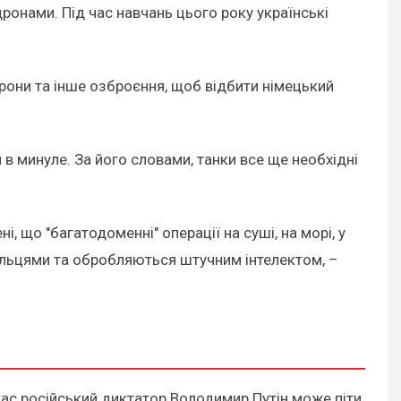
дронами. Під час навчань цього року українські
дрони та інше озброєння, щоб відбити німецький
 в минуле. За його словами, танки все ще необхідні
, що "багатодоменні" операції на суші, на морі, у
трільцями та обробляються штучним інтелектом, –
час російський диктатор Володимир Путін може піти